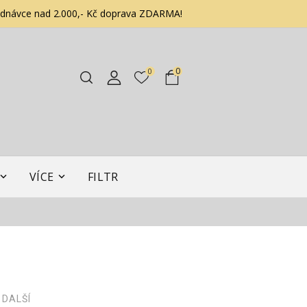
ednávce nad 2.000,- Kč doprava ZDARMA!
0
0
VÍCE
FILTR
 DALŠÍ