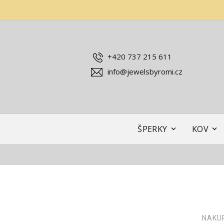
+420 737 215 611
info@jewelsbyromi.cz
ŠPERKY
KOV
NAKUP