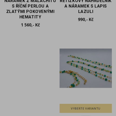
NÁRAMEK Z MALACHITU
ŘETÍZKOVÝ NÁHRDELNÍK
S ŘÍČNÍ PERLOU A
A NÁRAMEK S LAPIS
ZLATÝMI POKOVENÝMI
LAZULI
HEMATITY
Cena
990,- Kč
Cena
1 560,- Kč
VYBERTE VARIANTU