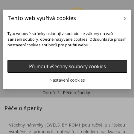
Tento web využívá cookies
x
Tyto webové stránky ukládají v souladu se zákony na vaše
zařízení soubory, obecně nazývané cookies. Odsouhlaste prosím
nastavení cookies souborů pro použití webu.
Přijmout všechny soubory cookies
0
0

Nastavení cookies
Domů
Péče o šperky
Péče o šperky
Všechny náramky JEWELS BY ROMI jsou ručně a s láskou
vyráběné z přírodních materiálů s ohledem na kvalitu a