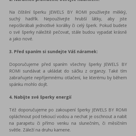
Na čištění šperku JEWELS BY ROMI používejte měkký,
suchý hadřík. Nepoužívejte hrubší látky, aby jste
nepoškrábali jednotlivé korálky či celý šperk. Pokud budete
o své šperky náležitě pečovat, stále budou vypadat krásně
a jako nové.
3. Před spaním si sundejte Váš náramek:
Doporučujeme před spaním všechny šperky JEWELS BY
ROMI sundávat a ukládat do sáčku z organzy. Také tím
zabraňujete nepříjemnému otlačení, ke kterému by během
spánku mohlo dojít.
4. Nabijte své šperky energií
Též doporučujeme po zakoupení šperky JEWELS BY ROMI
opláchnout pod tekoucí vodou a nechat je oschnout a nabít
na parapetu či přímo venku na slunečním, či měsíčním
světle. Záleží na druhu kamene.