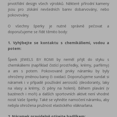
prvotřídní design všech výrobků. Některé přírodní kameny
jsou pro získání nevšedních barev dobarvovány, nebo
pokovovány.
O všechny šperky je nutné správně pečovat a
doporučujeme se řídit těmito body:
1. Vyhýbejte se kontaktu s chemikáliemi, vodou a
potem:
Šperk JEWELS BY ROMI by neměl přijít do styku s
chemikáliemi (například čistící prostředky, krémy, parfémy)
a ani s potem. Pokovované prvky náramku by byly
ohroženy změnou barvy či oxidací. Doporučujeme sundat si
náramek i v případě používání aerosolů (deodoranty, laky
na vlasy a krémy, či pěny na holení). Během plavání (v
bazénech i moři) a dalších sportovních aktivit není vhodné
nosit Vaše šperky. Také se vyhněte namočení náramku, aby
nebyla ohrožena pružnost elastického vlákna/lana.
2. Náramek pravidelně otírejte hadříkem: