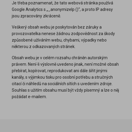
Je třeba poznamenat, že tato webová stránka používá
Google Analytics s „_anonymizeIp ()“, a proto IP adresy
jsou zpracovány zkráceně.
Veškerý obsah webu je poskytován bez záruky a
provozovatelka nenese žádnou zodpovědnost za škody
způsobené užíváním webu, chybami, výpadky nebo
některou z odkazovaných stránek.
Obsah webu je v celém rozsahu chráněn autorským
právem. Není-li výslovně uvedeno jinak, není možné obsah
přebírat, kopírovat, reprodukovat ani dále šířit jinými
kanály, s výjimkou tisku pro osobní potřebu a stručných
citací či náhledů na sociálních sítích s uvedením zdroje.
Souhlas s užitím obsahu musí být vždy písemný a lze o něj
požádat e-mailem.