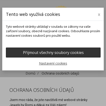
Tento web využívá cookies
x
Tyto webové stránky ukládají v souladu se zákony na vaše
zařízení soubory, obecně nazývané cookies. Odsouhlaste prosím
nastavení cookies souborů pro použití webu.
Přijmout všechny soubory cookies
0
0

Nastavení cookies
Domů
Ochrana osobních údajů
OCHRANA OSOBNÍCH ÚDAJŮ
Jsem moc ráda, že jste navštívili mé webové stránky
Jewels by Romi a děkuji za Váš zájem!