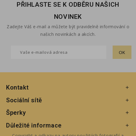
PŘIHLASTE SE K ODBĚRU NAŠICH
NOVINEK
Zadejte Váš e-mail a můžete být pravidelně informování o
našich novinkách a akcích.
Kontakt

Sociální sítě

Šperky

Důležité informace

Copyright a odkazy na autory použitých fotografií a