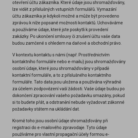
otevření účtu zákazníka. Které údaje jsou shromažďovány,
lze vidět z příslušných vstupních formulářů. Vymazání
účtu zákazníka je kdykoli možné a může být provedeno
zprávou k níže popsané možnosti kontaktů. Uchováváme
a používáme údaje, které jste poskytli k provedení
zakázky. Po ukončení smlouvy či zrušení účtu vaše data
budou zamčené s ohledem na daňové a obchodní právo.
V kontextu kontaktu s námi (např. Prostřednictvím
kontaktního formuláře nebo e-mailu) jsou shromažďovány
osobní údaje, které jsou shromažďovány v případě
kontaktní formuláře, a to z příslušného kontaktního
formuláře. Tato data jsou uložena a používána výhradně
za účelem zodpovězení vaší žádosti. Vaše údaje budou po
dokončení zpracování vašeho požadavku smazány, pokud
si to budete přát, a odstranění nebude vyžadovat zákonné
požadavky státem na ukládání dat.
Kromě toho jsou osobní údaje shromažďovány při
registraci do e-mailového zpravodaje. Tyto údaje
používáme pro vlastní propagační účely formou e-