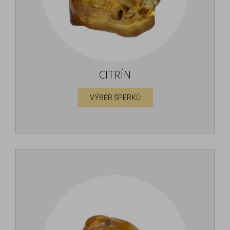
CITRÍN
VÝBĚR ŠPERKŮ