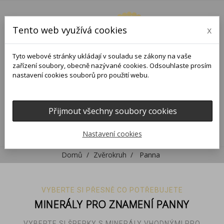
Tento web využívá cookies
x
Tyto webové stránky ukládají v souladu se zákony na vaše
zařízení soubory, obecně nazývané cookies. Odsouhlaste prosím
nastavení cookies souborů pro použití webu.
Přijmout všechny soubory cookies
0
0

Nastavení cookies
Domů
Zvěrokruh
Panna
VYBERTE SI PŘESNĚ CO POTŘEBUJETE
MINERÁLY PRO ZNAMENÍ PANNY
VYBERTE SI ŠPERKY S MINERÁLY VHODNÝMI PRO