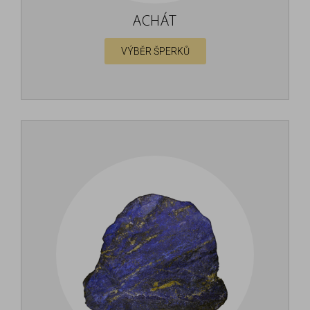
ACHÁT
VÝBĚR ŠPERKŮ