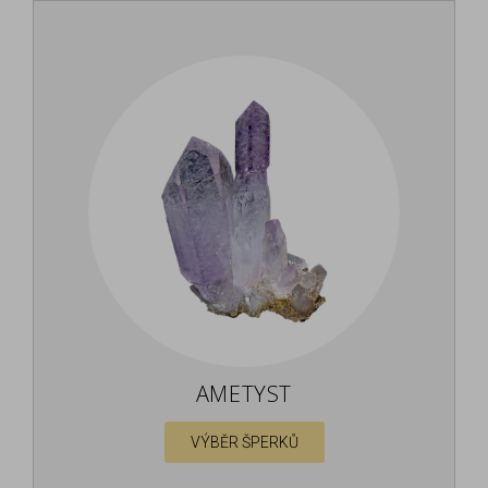
AMETYST
VÝBĚR ŠPERKŮ