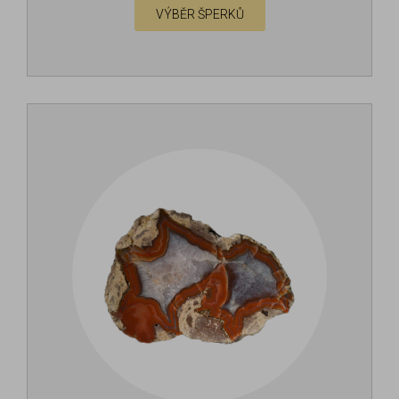
VÝBĚR ŠPERKŮ