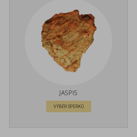
JASPIS
VÝBĚR ŠPERKŮ