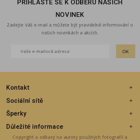
PŘIHLASTE SE K ODBĚRU NAŠICH
NOVINEK
Zadejte Váš e-mail a můžete být pravidelně informování o
našich novinkách a akcích.
Kontakt

Sociální sítě

Šperky

Důležité informace

Copyright a odkazy na autory použitých fotografií a