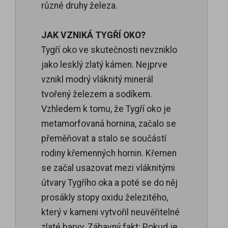
různé druhy železa.
JAK VZNIKÁ TYGŘÍ OKO?
Tygří oko ve skutečnosti nevzniklo
jako lesklý zlatý kámen. Nejprve
vznikl modrý vláknitý minerál
tvořený železem a sodíkem.
Vzhledem k tomu, že Tygří oko je
metamorfovaná hornina, začalo se
přeměňovat a stalo se součástí
rodiny křemenných hornin. Křemen
se začal usazovat mezi vláknitými
útvary Tygřího oka a poté se do něj
prosákly stopy oxidu železitého,
který v kameni vytvořil neuvěřitelné
zlaté barvy. Zábavný fakt: Pokud je