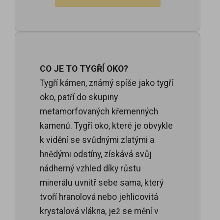
CO JE TO TYGŘÍ OKO?
Tygří kámen, známý spíše jako tygří
oko, patří do skupiny
metamorfovaných křemenných
kamenů. Tygří oko, které je obvykle
k vidění se svůdnými zlatými a
hnědými odstíny, získává svůj
nádherný vzhled díky růstu
minerálu uvnitř sebe sama, který
tvoří hranolová nebo jehlicovitá
krystalová vlákna, jež se mění v