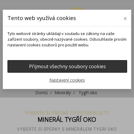
Tento web využívá cookies
x
Tyto webové stránky ukládají v souladu se zákony na vaše
zařízení soubory, obecně nazývané cookies. Odsouhlaste prosím
nastavení cookies souborů pro použití webu.
Přijmout všechny soubory cookies
0
0

Nastavení cookies
Domů
Minerály
Tygří oko
VYBERTE SI PŘESNĚ CO POTŘEBUJETE
MINERÁL TYGŘÍ OKO
VYBERTE SI ŠPERKY S MINERÁLEM TYGŘÍ OKO