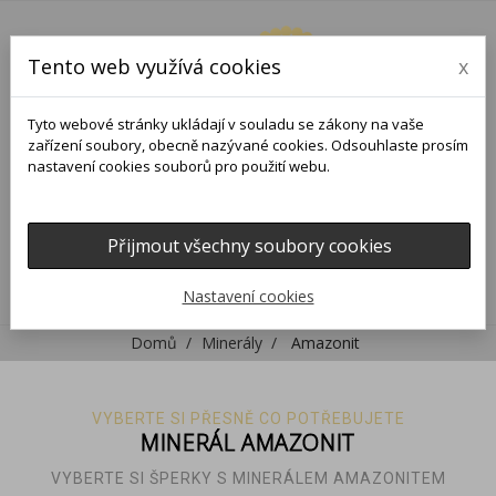
Tento web využívá cookies
x
Tyto webové stránky ukládají v souladu se zákony na vaše
zařízení soubory, obecně nazývané cookies. Odsouhlaste prosím
nastavení cookies souborů pro použití webu.
Přijmout všechny soubory cookies
0
0

Nastavení cookies
Domů
Minerály
Amazonit
VYBERTE SI PŘESNĚ CO POTŘEBUJETE
MINERÁL AMAZONIT
VYBERTE SI ŠPERKY S MINERÁLEM AMAZONITEM