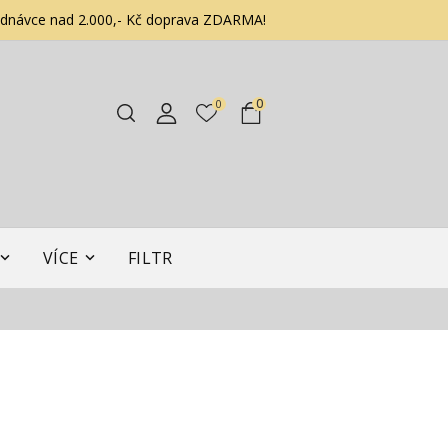
ednávce nad 2.000,- Kč doprava ZDARMA!
0
0
VÍCE
FILTR