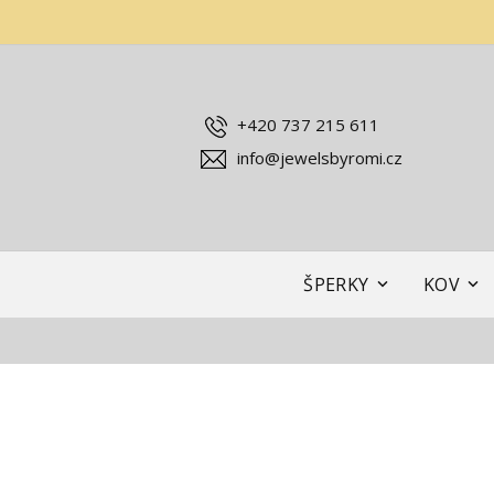
+420 737 215 611
info@jewelsbyromi.cz
ŠPERKY
KOV