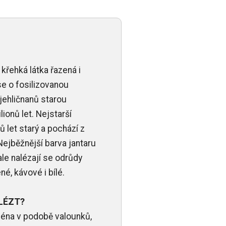
 křehká látka řazená i
se o fosilizovanou
 jehličnanů starou
ionů let. Nejstarší
ů let starý a pochází z
Nejběžnější barva jantaru
 ale nalézají se odrůdy
né, kávové i bílé.
LÉZT?
ména v podobě valounků,