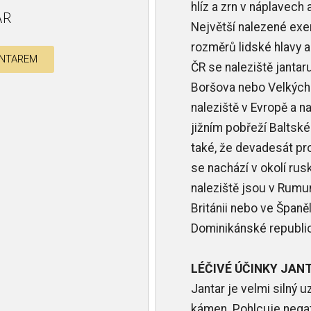
hlíz a zrn v náplavech
AR
Největší nalezené ex
rozměrů lidské hlavy a 
ANTAREM
ČR se naleziště jantar
Boršova nebo Velkých 
naleziště v Evropě a n
jižním pobřeží Baltsk
také, že devadesát p
se nachází v okolí rus
naleziště jsou v Rumuns
Británii nebo ve Španě
Dominikánské republic
LÉČIVÉ ÚČINKY JAN
Jantar je velmi silný u
kámen. Pohlcuje negati