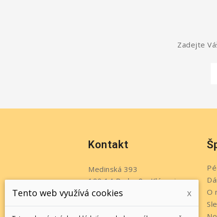
Zadejte Váš
Kontakt
Š
Pé
Medinská 393
Dá
190 14 Praha 9 - Klánovice
O 
Tento web využívá cookies
x
Česko
Sl
Telefon:
+420 737 215 611
No