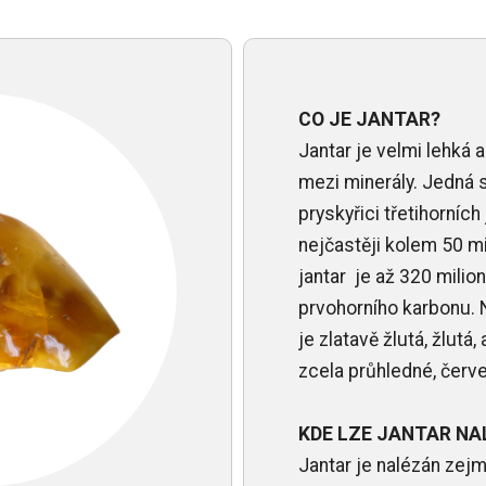
CO JE JANTAR?
Jantar je velmi lehká a
mezi minerály. Jedná 
pryskyřici třetihorních
nejčastěji kolem 50 mil
jantar je až 320 milion
prvohorního karbonu. 
je zlatavě žlutá, žlutá,
zcela průhledné, červe
KDE LZE JANTAR NA
Jantar je nalézán zej