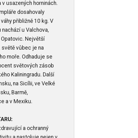
 a v usazených horninách.
empláře dosahovaly
váhy přibližně 10 kg. V
u nachází u Valchova,
Opatovic. Největší
a světě vůbec je na
ého moře. Odhaduje se
rocent světových zásob
kého Kaliningradu. Další
ku, na Sicílii, ve Velké
lsku, Barmě,
e a v Mexiku.
TARU:
zdravující a ochranný
vitu a nastoluje nejen v