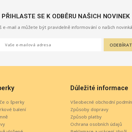
PŘIHLASTE SE K ODBĚRU NAŠICH NOVINEK
 e-mail a můžete být pravidelně informování o našich novinká
perky
Důležité informace
če o šperky
Všeobecné obchodní podmín
rkové balení
Způsoby dopravy
mně
Způsob platby
evy
Ochrana osobních údajů
vě vložené
Reklamace a vrácení zboží