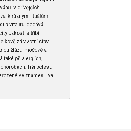
ováhu. V dřívějších
val k různým rituálům.
 a vitalitu, dodává
ity úzkosti a tříbí
elkově zdravotní stav,
tnou žlázu, močové a
 také při alergiích,
chorobách. Tiší bolest.
narozené ve znamení Lva.