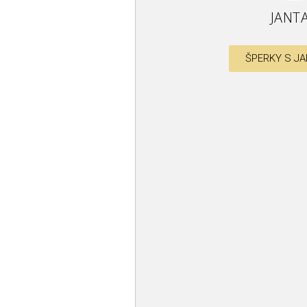
JANT
ŠPERKY S J