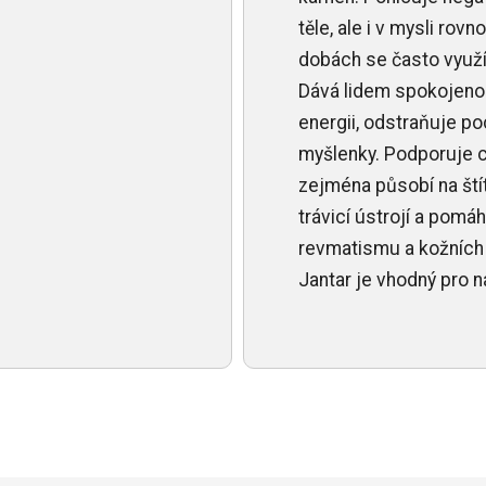
těle, ale i v mysli rovn
dobách se často využí
Dává lidem spokojenost
energii, odstraňuje poc
myšlenky. Podporuje c
zejména působí na ští
trávicí ústrojí a pomáhá
revmatismu a kožních 
Jantar je vhodný pro 