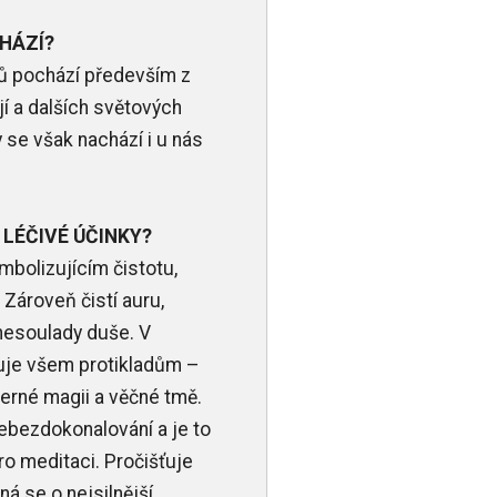
CHÁZÍ?
lů pochází především z
jí a dalších světových
y se však nachází i u nás
 LÉČIVÉ ÚČINKY?
mbolizujícím čistotu,
 Zároveň čistí auru,
nesoulady duše. V
uje všem protikladům –
 černé magii a věčné tmě.
sebezdokonalování a je to
o meditaci. Pročišťuje
ná se o nejsilnější