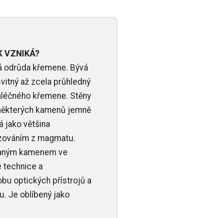
K VZNIKÁ?
á odrůda křemene. Bývá
ůsvitný až zcela průhledný
mléčného křemene. Stěny
 některých kamenů jemně
á jako většina
izováním z magmatu.
ívaným kamenem ve
é technice a
obu optických přístrojů a
. Je oblíbený jako