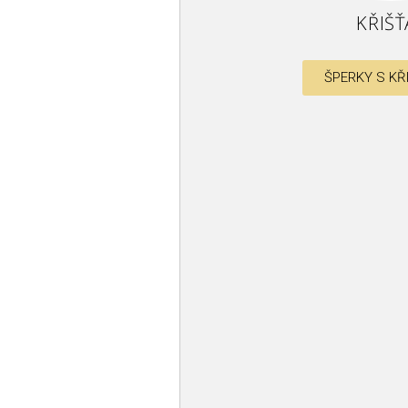
KŘIŠŤ
ŠPERKY S KŘ