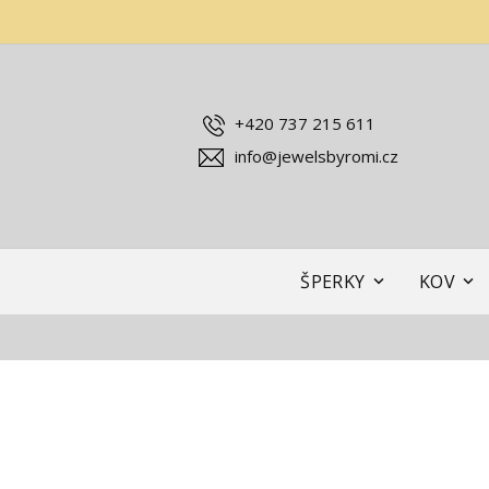
+420 737 215 611
info@jewelsbyromi.cz
ŠPERKY
KOV