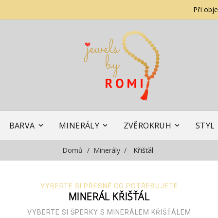
Při obj
BARVA
MINERÁLY
ZVĚROKRUH
STYL
Domů
Minerály
Křišťál
VYBERTE SI PŘESNĚ CO POTŘEBUJETE
MINERÁL KŘIŠŤÁL
VYBERTE SI ŠPERKY S MINERÁLEM KŘIŠŤÁLEM