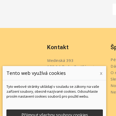
Kontakt
Š
Pé
Medinská 393
Dá
190 14 Praha 9 - Klánovice
O 
Tento web využívá cookies
x
Česko
Sl
Telefon:
+420 737 215 611
No
Tyto webové stránky ukládají v souladu se zákony na vaše
Napište nám:
zařízení soubory, obecně nazývané cookies. Odsouhlaste
Ne
prosím nastavení cookies souborů pro použití webu.
info@jewelsbyromi.cz
Přijmout všechny soubory cookies