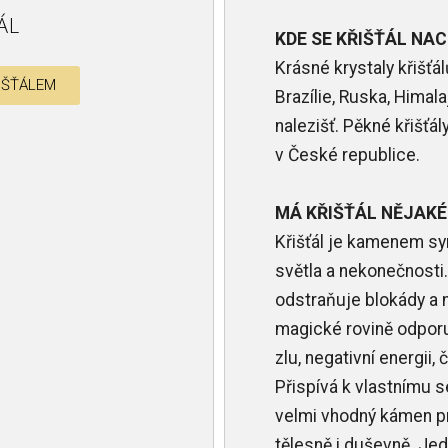
ÁL
KDE SE KŘIŠŤÁL NA
Krásné krystaly křišťá
IŠŤÁLEM
Brazílie, Ruska, Himala
nalezišť. Pěkné křišťál
v České republice.
MÁ KŘIŠŤÁL NĚJAKÉ
Křišťál je kamenem sy
světla a nekonečnosti.
odstraňuje blokády a 
magické rovině odpor
zlu, negativní energii,
Přispívá k vlastnímu 
velmi vhodný kámen pr
tělesně i duševně. Jed