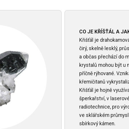
CO JE KŘÍŠŤÁL A JA
Křišťál je drahokamov
čirý, skelně lesklý, pr
a občas přechází do 
krystalů mohou být u
příčně rýhované. Vznik
křemičitanů vykrystal
Křišťál je hojně využ
šperkařství, v laserov
radiotechnice, pro výr
ve sklářském průmyslu
sbírkový kámen.