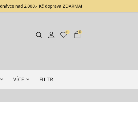
ednávce nad 2.000,- Kč doprava ZDARMA!
0
0
VÍCE
FILTR