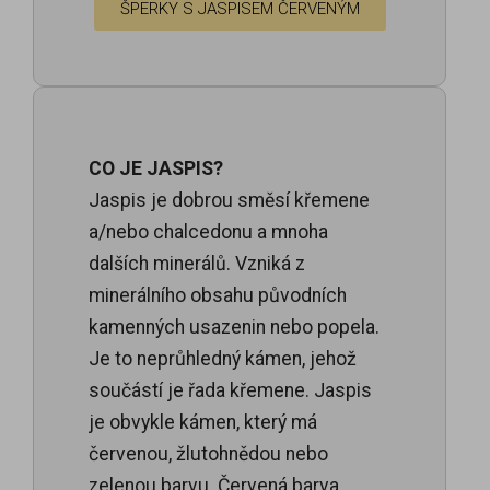
ŠPERKY S JASPISEM ČERVENÝM
CO JE JASPIS?
Jaspis je dobrou směsí křemene
a/nebo chalcedonu a mnoha
dalších minerálů. Vzniká z
minerálního obsahu původních
kamenných usazenin nebo popela.
Je to neprůhledný kámen, jehož
součástí je řada křemene. Jaspis
je obvykle kámen, který má
červenou, žlutohnědou nebo
zelenou barvu. Červená barva