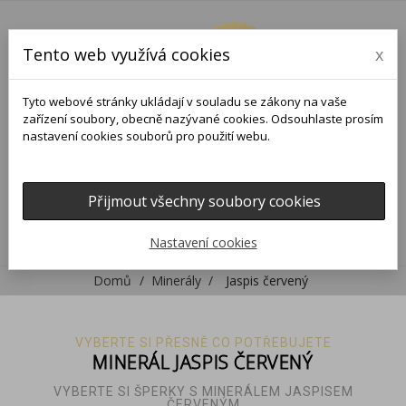
Tento web využívá cookies
x
Tyto webové stránky ukládají v souladu se zákony na vaše
zařízení soubory, obecně nazývané cookies. Odsouhlaste prosím
nastavení cookies souborů pro použití webu.
Přijmout všechny soubory cookies
0
0

Nastavení cookies
Domů
Minerály
Jaspis červený
VYBERTE SI PŘESNĚ CO POTŘEBUJETE
MINERÁL JASPIS ČERVENÝ
VYBERTE SI ŠPERKY S MINERÁLEM JASPISEM
ČERVENÝM