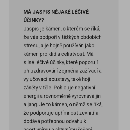
MÁ JASPIS NĚJAKÉ LÉČIVÉ
ÚČINKY?
Jaspis je kámen, o kterém se říká,
že vás podpoří v těžkých obdobích
stresu, a je hojně používán jako
kámen pro klid a celistvost. Má
silné léčivé účinky, které poporují
při uzdravování zejména zažívací a
vylučovací soustavy, také hojí
záněty v těle. Pohlcuje negativní
energii a rovnoměrně vyrovnává jin
a jang. Je to kámen, o němž se říká,
že podporuje upřímnost zevnitř a
dodává potřebnou odvahu k
asertivnímu a aktivnímu řešení