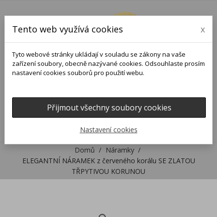
Tento web využívá cookies
x
Tyto webové stránky ukládají v souladu se zákony na vaše
zařízení soubory, obecně nazývané cookies. Odsouhlaste prosím
nastavení cookies souborů pro použití webu.
Přijmout všechny soubory cookies
0
0

Nastavení cookies
Domů
Náramky
ELEGANTNÍ NÁRAMEK z červeného korálu SE ZLATOU
TŘPYTIVOU KORUNOU