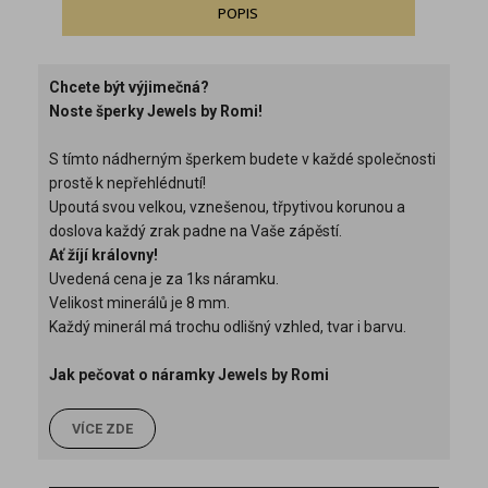
POPIS
Chcete být výjimečná?
Noste šperky Jewels by Romi!
S tímto nádherným šperkem budete v každé společnosti
prostě k nepřehlédnutí!
Upoutá svou velkou, vznešenou, třpytivou korunou a
doslova každý zrak padne na Vaše zápěstí.
Ať žíjí královny!
Uvedená cena je za 1ks náramku.
Velikost minerálů je 8 mm.
Každý minerál má trochu odlišný vzhled, tvar i barvu.
Jak pečovat o náramky Jewels by Romi
VÍCE ZDE