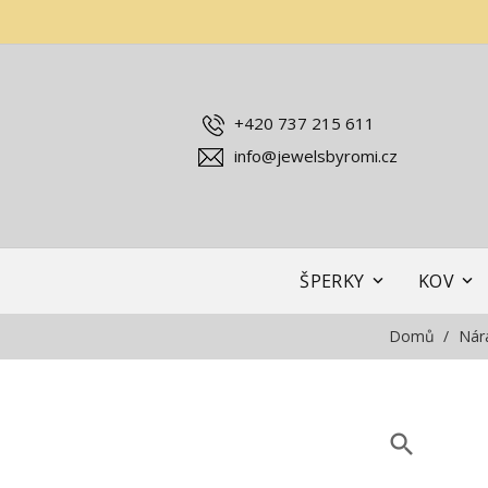
+420 737 215 611
info@jewelsbyromi.cz
ŠPERKY
KOV
Domů
Nár
search