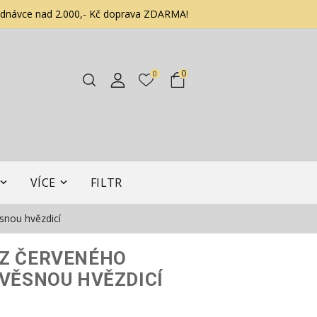
ednávce nad 2.000,- Kč doprava ZDARMA!
0
0
VÍCE
FILTR
nou hvězdicí
 Z ČERVENÉHO
ÁVĚSNOU HVĚZDICÍ