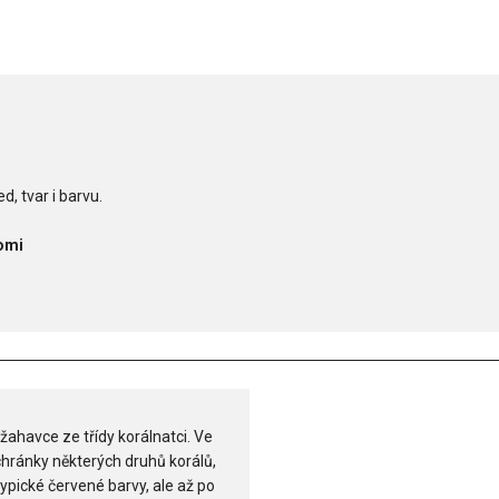
d, tvar i barvu.
omi
žahavce ze třídy korálnatci. Ve
schránky některých druhů korálů,
ypické červené barvy, ale až po