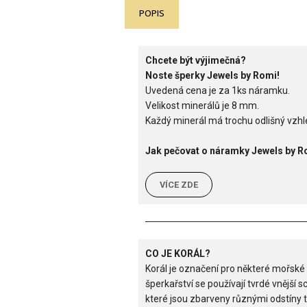
POPIS
Chcete být výjimečná?
Noste šperky Jewels by Romi!
Uvedená cena je za 1ks náramku.
Velikost minerálů je 8 mm.
Každý minerál má trochu odlišný vzhle
Jak pečovat o náramky Jewels by R
VÍCE ZDE
CO JE KORÁL?
Korál je označení pro některé mořské 
šperkařství se používají tvrdé vnější 
které jsou zbarveny různými odstíny t