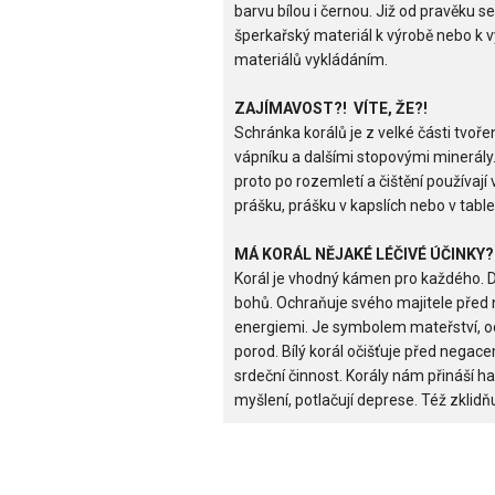
barvu bílou i černou. Již od pravěku se
šperkařský materiál k výrobě nebo k 
materiálů vykládáním.
ZAJÍMAVOST?!
VÍTE, ŽE?!
Schránka korálů je z velké části tvo
vápníku a dalšími stopovými minerály
proto po rozemletí a čištění používají
prášku, prášku v kapslích nebo v table
MÁ KORÁL NĚJAKÉ LÉČIVÉ ÚČINKY?
Korál je vhodný kámen pro každého. D
bohů. Ochraňuje svého majitele před 
energiemi. Je symbolem mateřství, oc
porod. Bílý korál očišťuje před negace
srdeční činnost. Korály nám přináší ha
myšlení, potlačují deprese. Též zklidň