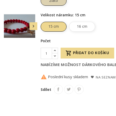
Zlato
Velikost náramku: 15 cm

15 cm
16 cm
Počet

PŘIDAT DO KOŠÍKU
NABÍZÍME MOŽNOST DÁRKOVÉHO BALE

Poslední kusy skladem
NA SEZNAM
Sdílet