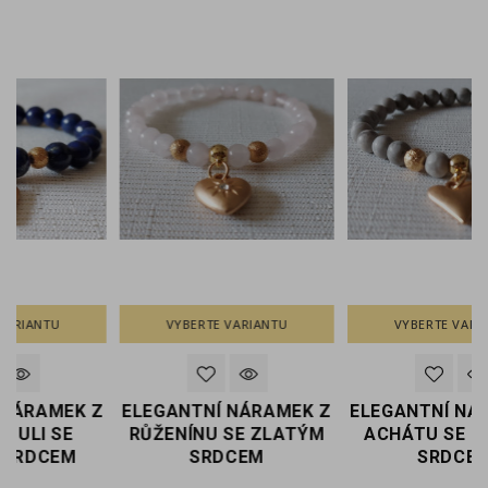
VYBERTE VARIANTU
VYBERTE VARIANTU
Z
ELEGANTNÍ NÁRAMEK Z
ELEGANTNÍ NÁRAMEK Z
RŮŽENÍNU SE ZLATÝM
ACHÁTU SE ZLATÝM
SRDCEM
SRDCEM