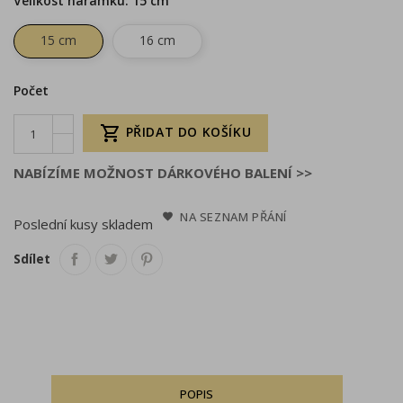
Velikost náramku: 15 cm
15 cm
16 cm
Počet

PŘIDAT DO KOŠÍKU
NABÍZÍME MOŽNOST DÁRKOVÉHO BALENÍ >>
NA SEZNAM PŘÁNÍ
Poslední kusy skladem
Sdílet
POPIS