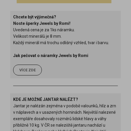
Chcete být výjimečná?
Noste šperky Jewels by Romi!
Uvedená cena je za 1ks náramku.
Velikost minerálů je 8 mm.
Každý minerál má trochu odlišný vzhled, tvar i barvu.
Jak pečovat o náramky Jewels by Romi
VÍCE ZDE
KDE JE MOŽNÉ JANTAR NALÉZT?
Jantar je nalézán zejména v podobě valounků, hlíz a zrn
v náplavech a v usazených horninách. Největší nalezené
exempláře dosahovaly rozměrů lidské hlavy a váhy
přibližně 10 kg. V ČR se naleziště jantaru nachází u