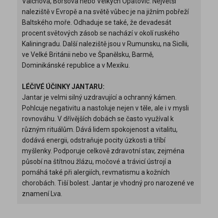
Valchova, Boršova nebo Velkých Opatovic. Největší
naleziště v Evropě a na světě vůbec je na jižním pobřeží
Baltského moře. Odhaduje se také, že devadesát
procent světových zásob se nachází v okolí ruského
Kaliningradu. Další naleziště jsou v Rumunsku, na Sicílii,
ve Velké Británii nebo ve Španělsku, Barmě,
Dominikánské republice a v Mexiku.
LÉČIVÉ ÚČINKY JANTARU:
Jantar je velmi silný uzdravující a ochranný kámen.
Pohlcuje negativitu a nastoluje nejen v těle, ale i v mysli
rovnováhu. V dřívějších dobách se často využíval k
různým rituálům. Dává lidem spokojenost a vitalitu,
dodává energii, odstraňuje pocity úzkosti a tříbí
myšlenky. Podporuje celkově zdravotní stav, zejména
působí na štítnou žlázu, močové a trávicí ústrojí a
pomáhá také při alergiích, revmatismu a kožních
chorobách. Tiší bolest. Jantar je vhodný pro narozené ve
znamení Lva.