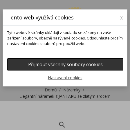
Tento web využívá cookies
x
Tyto webové stránky ukládají v souladu se zákony na vaše
zařízení soubory, obecně nazývané cookies. Odsouhlaste prosím
nastavení cookies souborů pro použití webu.
Přijmout všechny soubory cookies
0
0

Nastavení cookies
Domů
Náramky
Elegantní náramek z JANTARU se zlatým srdcem
search