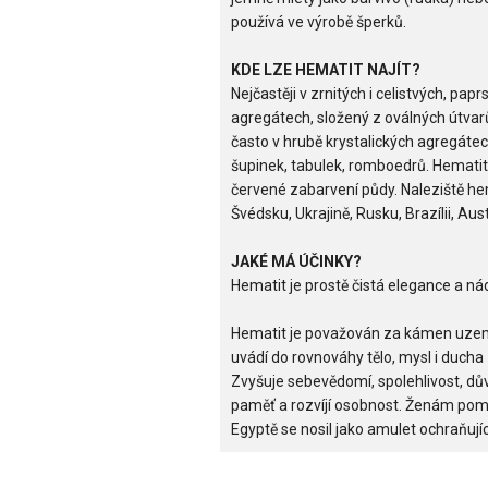
používá ve výrobě šperků.
KDE LZE HEMATIT NAJÍT?
Nejčastěji v zrnitých i celistvých, pap
agregátech, složený z oválných útvar
často v hrubě krystalických agregátech
šupinek, tabulek, romboedrů. Hematit
červené zabarvení půdy. Naleziště he
Švédsku, Ukrajině, Rusku, Brazílii, Austr
JAKÉ MÁ ÚČINKY?
Hematit je prostě čistá elegance a ná
Hematit je považován za kámen uzemn
uvádí do rovnováhy tělo, mysl i ducha - 
Zvyšuje sebevědomí, spolehlivost, dů
paměť a rozvíjí osobnost. Ženám pom
Egyptě se nosil jako amulet ochraňujíc