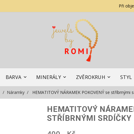
Při obj
BARVA
MINERÁLY
ZVĚROKRUH
STYL
ů
Náramky
HEMATITOVÝ NÁRAMEK POKOVENÝ se stříbrnými sr
HEMATITOVÝ NÁRAME
STŘÍBRNÝMI SRDÍČKY
400,- Kč