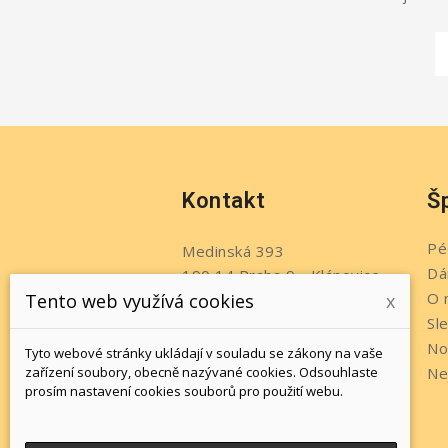
Kontakt
Š
Pé
Medinská 393
Dá
190 14 Praha 9 - Klánovice
O 
Tento web využívá cookies
x
Česko
Sl
Telefon:
+420 737 215 611
No
Tyto webové stránky ukládají v souladu se zákony na vaše
Napište nám:
zařízení soubory, obecně nazývané cookies. Odsouhlaste
Ne
prosím nastavení cookies souborů pro použití webu.
info@jewelsbyromi.cz