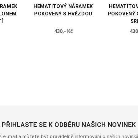
HEMATITOVÝ NÁRAMEK
HEMATITOVÝ NÁRAMEK
POKOVENÝ S HVĚZDOU
POKOVENÝ S PŘÍVĚŠKEM
SRDCE
Cena
Cena
430,- Kč
430,- Kč
PŘIHLASTE SE K ODBĚRU NAŠICH NOVINEK
 e-mail a můžete být pravidelně informování o našich novinká