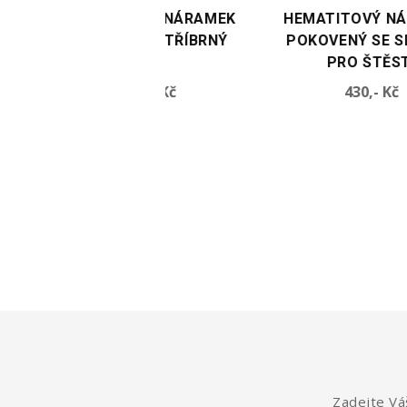
ATITOVÝ NÁRAMEK
HEMATITOVÝ NÁRAMEK
KOVENÝ STŘÍBRNÝ
POKOVENÝ SE SLONEM
PRO ŠTĚSTÍ
Cena
Cena
400,- Kč
430,- Kč
Zadejte Váš