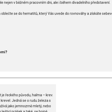
ěle nejen v běžném pracovním dni, ale i během divadelního představení.
a oblečte se do hematitů, který Vás uvede do rovnováhy a získáte sebev
Romi?
t je řeckého původu, haĩma – krev.
 krevel. Jedná se o rudu železa s
užívá jako jemnozrně mletý, nebo
 lešticí prášek a také se hojně