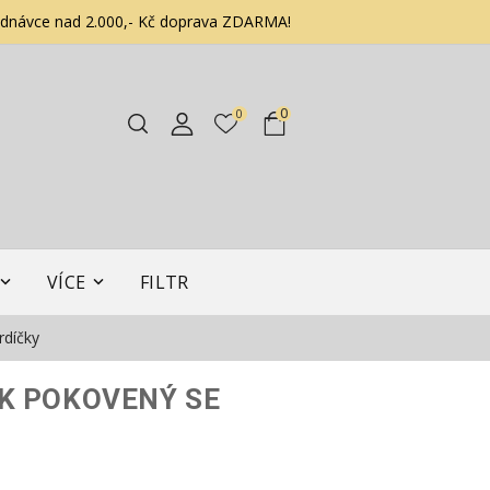
ednávce nad 2.000,- Kč doprava ZDARMA!
0
0
VÍCE
FILTR
díčky
K POKOVENÝ SE