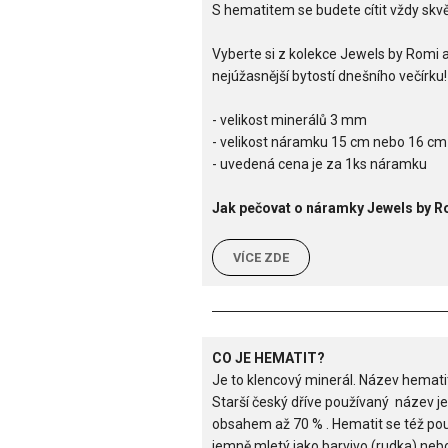
S hematitem se budete cítit vždy skv
Vyberte si z kolekce Jewels by Romi 
nejúžasnější bytostí dnešního večírku!
- velikost minerálů 3 mm
- velikost náramku 15 cm nebo 16 cm
- uvedená cena je za 1ks náramku
Jak pečovat o náramky Jewels by 
VÍCE ZDE
CO JE HEMATIT?
Je to klencový minerál. Název hemati
Starší český dříve používaný název je
obsahem až 70 % . Hematit se též po
jemně mletý jako barvivo (rudka) nebo