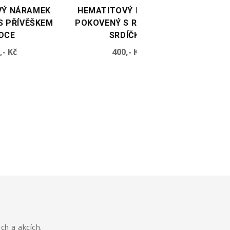
HEMATITOVÝ NÁRAMEK
HEMATITOVÝ NÁR
POKOVENÝ S ROSE GOLD
POKOVENÝ STŘÍB
SRDÍČKY
Cena
Cen
400,- Kč
400,- Kč
ch a akcích.