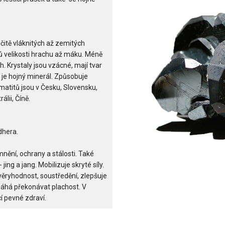
rsčitě vláknitých až zemitých
ů velikosti hrachu až máku. Méně
. Krystaly jsou vzácné, mají tvar
 je hojný minerál. Způsobuje
matitů jsou v Česku, Slovensku,
álii, Číně.
dhera.
ění, ochrany a stálosti. Také
jing a jang. Mobilizuje skryté síly.
věryhodnost, soustředění, zlepšuje
áhá překonávat plachost. V
í pevné zdraví.