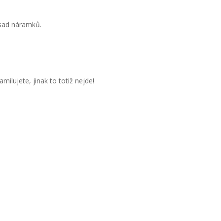
 sad náramků.
milujete, jinak to totiž nejde!