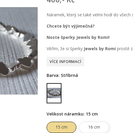
Náramek, který se také velmi hodí do všech
Chcete být výjimečná?
Noste šperky Jewels by Romi!
Věřím, že si šperky
Jewels by Romi
prostě za
Barva: Stříbrná
Stříbrná
Velikost náramku: 15 cm
15 cm
16 cm