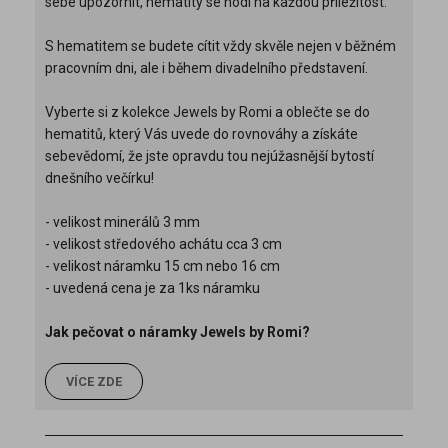
sebe upozornit, hematity se hodí na každou příležitost.
S hematitem se budete cítit vždy skvěle nejen v běžném
pracovním dni, ale i během divadelního představení.
Vyberte si z kolekce Jewels by Romi a oblečte se do
hematitů, který Vás uvede do rovnováhy a získáte
sebevědomí, že jste opravdu tou nejúžasnější bytostí
dnešního večírku!
- velikost minerálů 3 mm
- velikost středového achátu cca 3 cm
- velikost náramku 15 cm nebo 16 cm
- uvedená cena je za 1ks náramku
Jak pečovat o náramky Jewels by Romi?
VÍCE ZDE