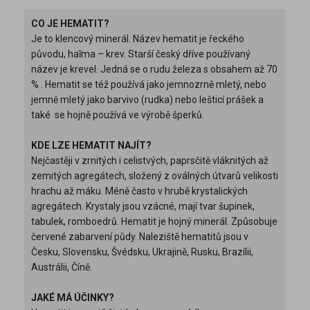
CO JE HEMATIT?
Je to klencový minerál. Název hematit je řeckého
původu, haĩma – krev. Starší český dříve používaný
název je krevel. Jedná se o rudu železa s obsahem až 70
% . Hematit se též používá jako jemnozrně mletý, nebo
jemně mletý jako barvivo (rudka) nebo lešticí prášek a
také se hojně používá ve výrobě šperků.
KDE LZE HEMATIT NAJÍT?
Nejčastěji v zrnitých i celistvých, paprsčitě vláknitých až
zemitých agregátech, složený z oválných útvarů velikosti
hrachu až máku. Méně často v hrubě krystalických
agregátech. Krystaly jsou vzácné, mají tvar šupinek,
tabulek, romboedrů. Hematit je hojný minerál. Způsobuje
červené zabarvení půdy. Naleziště hematitů jsou v
Česku, Slovensku, Švédsku, Ukrajině, Rusku, Brazílii,
Austrálii, Číně.
JAKÉ MÁ ÚČINKY?