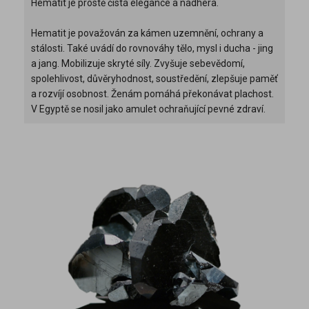
Hematit je prostě čistá elegance a nádhera.
Hematit je považován za kámen uzemnění, ochrany a
stálosti. Také uvádí do rovnováhy tělo, mysl i ducha - jing
a jang. Mobilizuje skryté síly. Zvyšuje sebevědomí,
spolehlivost, důvěryhodnost, soustředění, zlepšuje paměť
a rozvíjí osobnost. Ženám pomáhá překonávat plachost.
V Egyptě se nosil jako amulet ochraňující pevné zdraví.