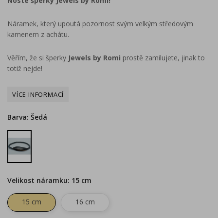
Noste šperky Jewels by Romi!
Náramek, který upoutá pozornost svým velkým středovým
kamenem z achátu.
Věřím, že si šperky
Jewels by Romi
prostě zamilujete, jinak to
totiž nejde!
Barva: Šedá
Šedá
Velikost náramku: 15 cm
15 cm
16 cm