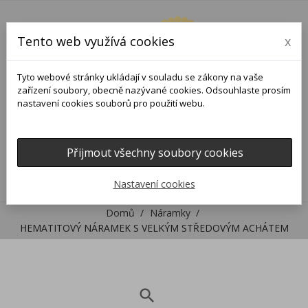
Tento web využívá cookies
x
Tyto webové stránky ukládají v souladu se zákony na vaše
zařízení soubory, obecně nazývané cookies. Odsouhlaste prosím
nastavení cookies souborů pro použití webu.
Přijmout všechny soubory cookies
0
0

Nastavení cookies
Domů
Náramky
HEMATITOVÝ NÁRAMEK S VELKÝM STŘEDOVÝM ACHÁTEM
search