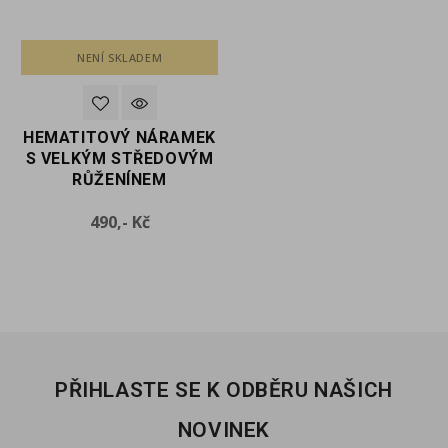
NENÍ SKLADEM
VYBERTE VARIANTU
K
HEMATITOVÝ NÁRAMEK
HEMATITOVÝ NÁTAMEK
M
S VELKÝM STŘEDOVÝM
S VELKÝM STŘEDOVÝM
RŮŽENÍNEM
LÁVOVÝM KAMENEM
Cena
Cena
490,- Kč
490,- Kč
PŘIHLASTE SE K ODBĚRU NAŠICH
NOVINEK