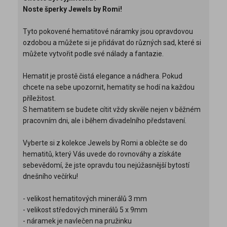
Noste šperky Jewels by Romi!
Tyto pokovené hematitové náramky jsou opravdovou
ozdobou a můžete si je přidávat do různých sad, které si
můžete vytvořit podle své nálady a fantazie.
Hematit je prostě čistá elegance a nádhera. Pokud
chcete na sebe upozornit, hematity se hodí na každou
příležitost.
S hematitem se budete cítit vždy skvěle nejen v běžném
pracovním dni, ale i během divadelního představení.
Vyberte si z kolekce Jewels by Romi a oblečte se do
hematitů, který Vás uvede do rovnováhy a získáte
sebevědomí, že jste opravdu tou nejúžasnější bytostí
dnešního večírku!
- velikost hematitových minerálů 3 mm
- velikost středových minerálů 5 x 9mm
- náramek je navlečen na pružinku