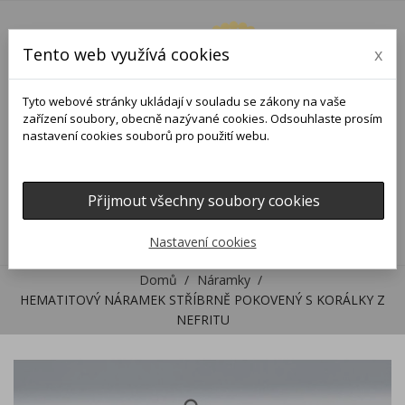
Tento web využívá cookies
x
Tyto webové stránky ukládají v souladu se zákony na vaše
zařízení soubory, obecně nazývané cookies. Odsouhlaste prosím
nastavení cookies souborů pro použití webu.
Přijmout všechny soubory cookies
0
0

Nastavení cookies
Domů
Náramky
HEMATITOVÝ NÁRAMEK STŘÍBRNĚ POKOVENÝ S KORÁLKY Z
NEFRITU