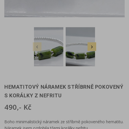


HEMATITOVÝ NÁRAMEK STŘÍBRNĚ POKOVENÝ
S KORÁLKY Z NEFRITU
490,- Kč
Boho minimalistický náramek ze stříbrně pokoveného hematitu.
Náramek jsem ozdobila třemi korálky nefritu.