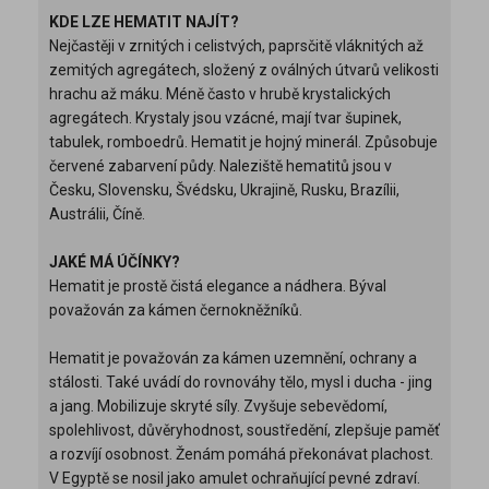
KDE LZE HEMATIT NAJÍT?
Nejčastěji v zrnitých i celistvých, paprsčitě vláknitých až
zemitých agregátech, složený z oválných útvarů velikosti
hrachu až máku. Méně často v hrubě krystalických
agregátech. Krystaly jsou vzácné, mají tvar šupinek,
tabulek, romboedrů. Hematit je hojný minerál. Způsobuje
červené zabarvení půdy. Naleziště hematitů jsou v
Česku, Slovensku, Švédsku, Ukrajině, Rusku, Brazílii,
Austrálii, Číně.
JAKÉ MÁ ÚČÍNKY?
Hematit je prostě čistá elegance a nádhera. Býval
považován za kámen černokněžníků.
Hematit je považován za kámen uzemnění, ochrany a
stálosti. Také uvádí do rovnováhy tělo, mysl i ducha - jing
a jang. Mobilizuje skryté síly. Zvyšuje sebevědomí,
spolehlivost, důvěryhodnost, soustředění, zlepšuje paměť
a rozvíjí osobnost. Ženám pomáhá překonávat plachost.
V Egyptě se nosil jako amulet ochraňující pevné zdraví.