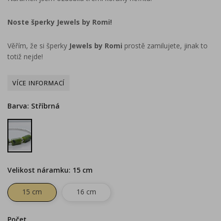
Noste šperky Jewels by Romi!
Věřím, že si šperky
Jewels by Romi
prostě zamilujete, jinak to
totiž nejde!
Barva: Stříbrná
Stříbrná
Velikost náramku: 15 cm
15 cm
16 cm
Počet