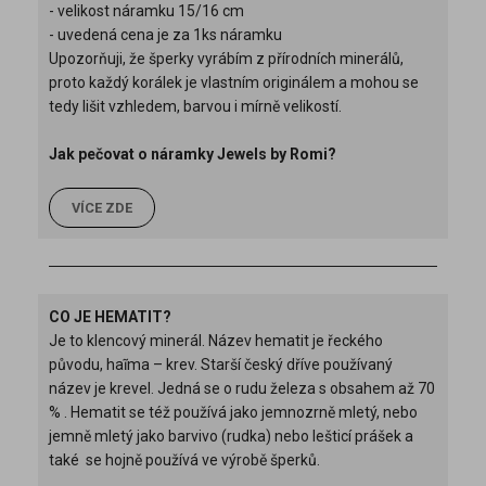
- velikost náramku 15/16 cm
- uvedená cena je za 1ks náramku
Upozorňuji, že šperky vyrábím z přírodních minerálů,
proto každý korálek je vlastním originálem a mohou se
tedy lišit vzhledem, barvou i mírně velikostí.
Jak pečovat o náramky Jewels by Romi?
VÍCE ZDE
CO JE HEMATIT?
Je to klencový minerál. Název hematit je řeckého
původu, haĩma – krev. Starší český dříve používaný
název je krevel. Jedná se o rudu železa s obsahem až 70
% . Hematit se též používá jako jemnozrně mletý, nebo
jemně mletý jako barvivo (rudka) nebo lešticí prášek a
také se hojně používá ve výrobě šperků.