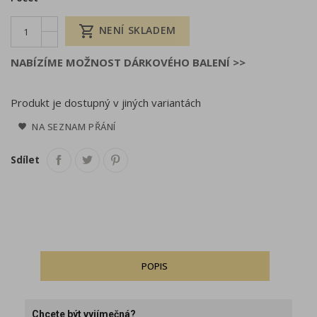

NENÍ SKLADEM
NABÍZÍME MOŽNOST DÁRKOVÉHO BALENÍ >>
Produkt je dostupný v jiných variantách
NA SEZNAM PŘÁNÍ
Sdílet
POPIS
Chcete být vyjímečná?