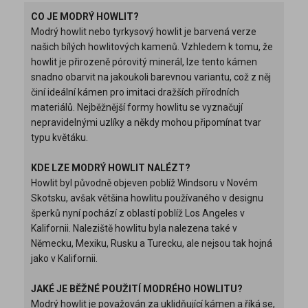
CO JE MODRÝ HOWLIT?
Modrý howlit nebo tyrkysový howlit je barvená verze
našich bílých howlitových kamenů. Vzhledem k tomu, že
howlit je přirozeně pórovitý minerál, lze tento kámen
snadno obarvit na jakoukoli barevnou variantu, což z něj
činí ideální kámen pro imitaci dražších přírodních
materiálů. Nejběžnější formy howlitu se vyznačují
nepravidelnými uzlíky a někdy mohou připomínat tvar
typu květáku.
KDE LZE MODRÝ HOWLIT NALÉZT?
Howlit byl původně objeven poblíž Windsoru v Novém
Skotsku, avšak většina howlitu používaného v designu
šperků nyní pochází z oblastí poblíž Los Angeles v
Kalifornii. Naleziště howlitu byla nalezena také v
Německu, Mexiku, Rusku a Turecku, ale nejsou tak hojná
jako v Kalifornii.
JAKÉ JE BĚŽNÉ POUŽITÍ MODRÉHO HOWLITU?
Modrý howlit je považován za uklidňující kámen a říká se,