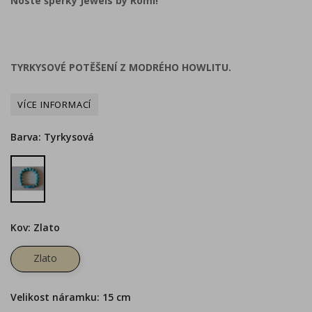
Noste šperky Jewels by Romi!
TYRKYSOVÉ POTĚŠENÍ Z MODRÉHO HOWLITU.
Barva: Tyrkysová
Tyrkysová
Kov: Zlato
Zlato
Velikost náramku: 15 cm