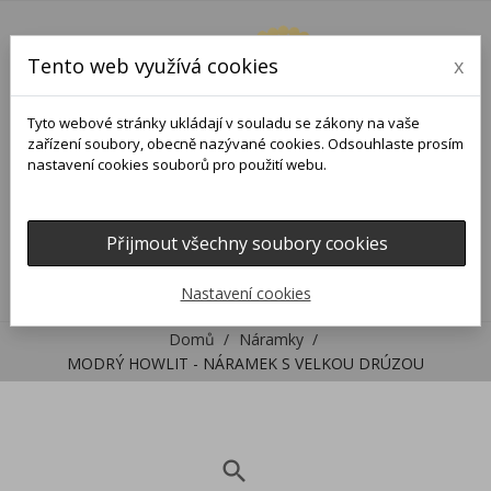
Tento web využívá cookies
x
Tyto webové stránky ukládají v souladu se zákony na vaše
zařízení soubory, obecně nazývané cookies. Odsouhlaste prosím
nastavení cookies souborů pro použití webu.
Přijmout všechny soubory cookies
0
0

Nastavení cookies
Domů
Náramky
MODRÝ HOWLIT - NÁRAMEK S VELKOU DRÚZOU
search