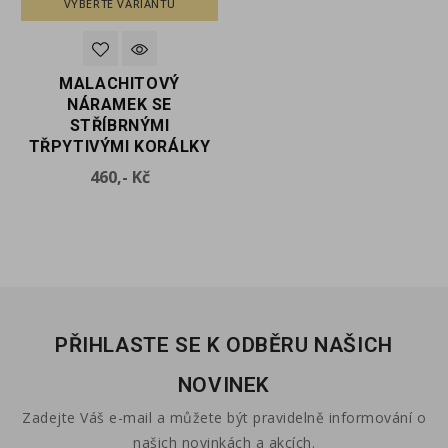
VYBERTE VARIANTU
VYBERTE VARIANTU
MALACHITOVÝ
MALACHITOVÝ
I
NÁRAMEK SE
NÁRAMEK SE ZLATÝMI
Y
STŘÍBRNÝMI
TŘPYTIVÝMI KORÁLKY
TŘPYTIVÝMI KORÁLKY
Cena
430,- Kč
Cena
460,- Kč
PŘIHLASTE SE K ODBĚRU NAŠICH
NOVINEK
Zadejte Váš e-mail a můžete být pravidelně informování o
našich novinkách a akcích.