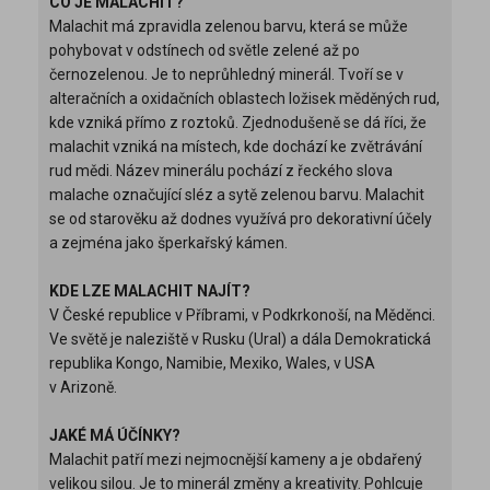
CO JE MALACHIT?
Malachit má zpravidla zelenou barvu, která se může
pohybovat v odstínech od světle zelené až po
černozelenou. Je to neprůhledný minerál. Tvoří se v
alteračních a oxidačních oblastech ložisek měděných rud,
kde vzniká přímo z roztoků. Zjednodušeně se dá říci, že
malachit vzniká na místech, kde dochází ke zvětrávání
rud mědi. Název minerálu pochází z řeckého slova
malache označující sléz a sytě zelenou barvu. Malachit
se od starověku až dodnes využívá pro dekorativní účely
a zejména jako šperkařský kámen.
KDE LZE MALACHIT NAJÍT?
V České republice v Příbrami, v Podkrkonoší, na Měděnci.
Ve světě je naleziště v Rusku (Ural) a dála Demokratická
republika Kongo, Namibie, Mexiko, Wales, v USA
v Arizoně.
JAKÉ MÁ ÚČÍNKY?
Malachit patří mezi nejmocnější kameny a je obdařený
velikou silou. Je to minerál změny a kreativity. Pohlcuje