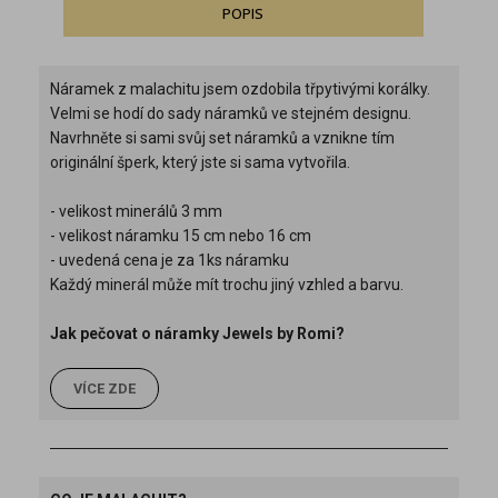
POPIS
Náramek z malachitu jsem ozdobila třpytivými korálky.
Velmi se hodí do sady náramků ve stejném designu.
Navrhněte si sami svůj set náramků a vznikne tím
originální šperk, který jste si sama vytvořila.
- velikost minerálů 3 mm
- velikost náramku 15 cm nebo 16 cm
- uvedená cena je za 1ks náramku
Každý minerál může mít trochu jiný vzhled a barvu.
Jak pečovat o náramky Jewels by Romi?
VÍCE ZDE