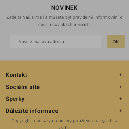
NOVINEK
Zadejte Váš e-mail a můžete být pravidelně informování o
našich novinkách a akcích.
Kontakt

Sociální sítě

Šperky

Důležité informace

Copyright a odkazy na autory použitých fotografií a
grafik.