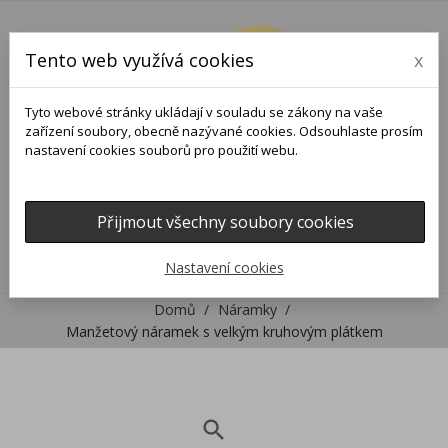
Tento web využívá cookies
x
Tyto webové stránky ukládají v souladu se zákony na vaše
zařízení soubory, obecně nazývané cookies. Odsouhlaste prosím
nastavení cookies souborů pro použití webu.
Přijmout všechny soubory cookies
0
0

Nastavení cookies
Domů
Náramky
Manžetový náramek s velkým kruhovým plátkem
search