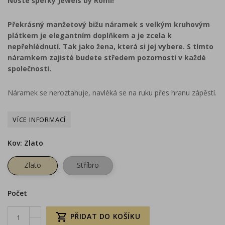
Noste šperky Jewels by Romi!
Překrásný manžetový bižu náramek s velkým kruhovým
plátkem je elegantním doplňkem a je zcela k
nepřehlédnutí. Tak jako žena, která si jej vybere. S tímto
náramkem zajisté budete středem pozornosti v každé
společnosti.
Náramek se neroztahuje, navléká se na ruku přes hranu zápěstí.
Kov: Zlato
Zlato
Stříbro
Počet

PŘIDAT DO KOŠÍKU