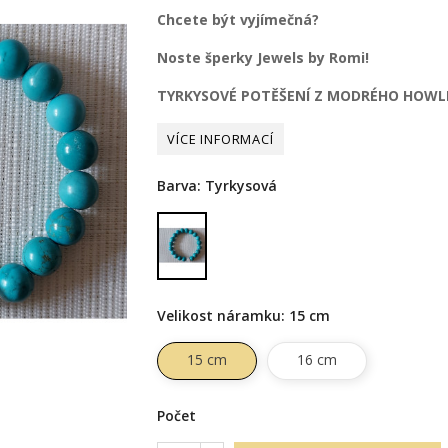
Chcete být vyjímečná?
Noste šperky Jewels by Romi!
TYRKYSOVÉ POTĚŠENÍ Z MODRÉHO HOWL
Barva: Tyrkysová
Tyrkysová
Velikost náramku: 15 cm
15 cm
16 cm
Počet