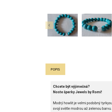

POPIS
Chcete být výjimečná?
Noste šperky Jewels by Romi!
Modrý howlit je velmi podobný tyrkysu, 
svojí světle modrou až zelenou barvu.