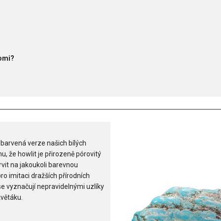
Romi?
 barvená verze našich bílých
 že howlit je přirozeně pórovitý
vit na jakoukoli barevnou
pro imitaci dražších přírodních
se vyznačují nepravidelnými uzlíky
květáku.