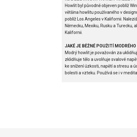
Howlit byl původně objeven poblíž W
většina howlitu používaného v designu
poblíž Los Angeles v Kalifornii. Nalez
Německu, Mexiku, Rusku a Turecku, al
Kalifornii.
JAKÉ JE BĚŽNÉ POUŽITÍ MODRÉHO
Modrý howlit je považován za uklidňují
zklidňuje tělo a uvolňuje svalové nap
ke snížení úzkosti, napětí a stresu a
bolesti a vzteku. Používá se i v medita