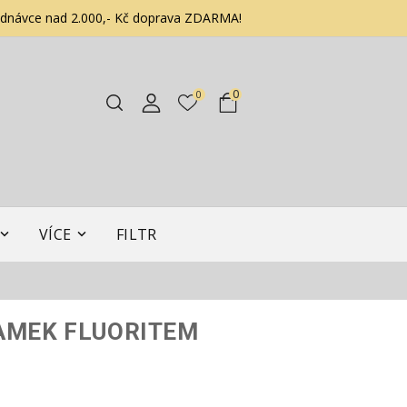
ednávce nad 2.000,- Kč doprava ZDARMA!
0
0
VÍCE
FILTR
AMEK FLUORITEM