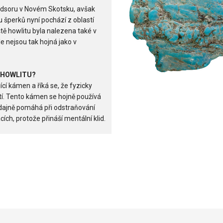
indsoru v Novém Skotsku, avšak
 šperků nyní pochází z oblastí
iště howlitu byla nalezena také v
e nejsou tak hojná jako v
 HOWLITU?
cí kámen a říká se, že fyzicky
ětí. Tento kámen se hojně používá
 údajně pomáhá při odstraňování
cích, protože přináší mentální klid.