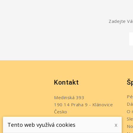
Zadejte Váš
Kontakt
Š
Pé
Medinská 393
Dá
190 14 Praha 9 - Klánovice
O 
Česko
Sl
Telefon:
+420 737 215 611
Tento web využívá cookies
x
No
Napište nám: