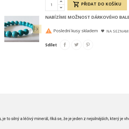

PŘIDAT DO KOŠÍKU
NABÍZÍME MOŽNOST DÁRKOVÉHO BALE


Poslední kusy skladem
NA SEZNAM
Sdílet
je to silný a léčivý minerál, říká se, že je jeden z nejsilnějších, který je