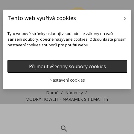
Tento web využívá cookies
x
Tyto webové stránky ukládají v souladu se zákony na vaše
zařízení soubory, obecně nazývané cookies. Odsouhlaste prosím
nastavení cookies souborů pro použití webu.
Přijmout všechny soubory cookies
0
0

Nastavení cookies
Domů
Náramky
MODRÝ HOWLIT - NÁRAMEK S HEMATITY
search