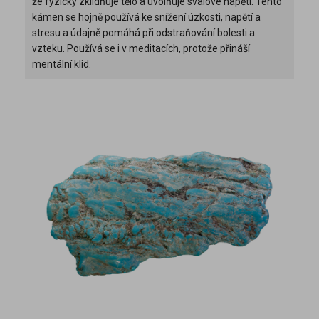
že fyzicky zklidňuje tělo a uvolňuje svalové napětí. Tento
kámen se hojně používá ke snížení úzkosti, napětí a
stresu a údajně pomáhá při odstraňování bolesti a
vzteku. Používá se i v meditacích, protože přináší
mentální klid.