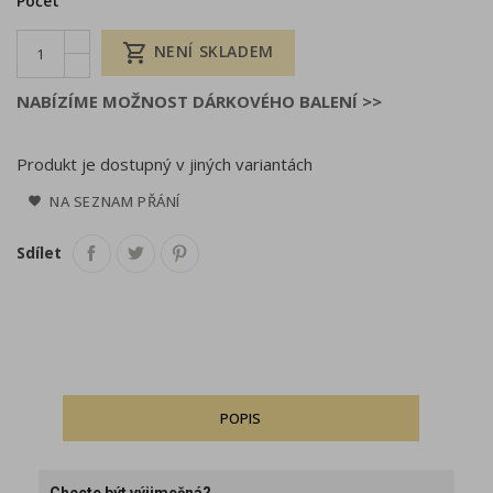
Počet

NENÍ SKLADEM
NABÍZÍME MOŽNOST DÁRKOVÉHO BALENÍ >>
Produkt je dostupný v jiných variantách
NA SEZNAM PŘÁNÍ
Sdílet
POPIS
Chcete být výjimečná?