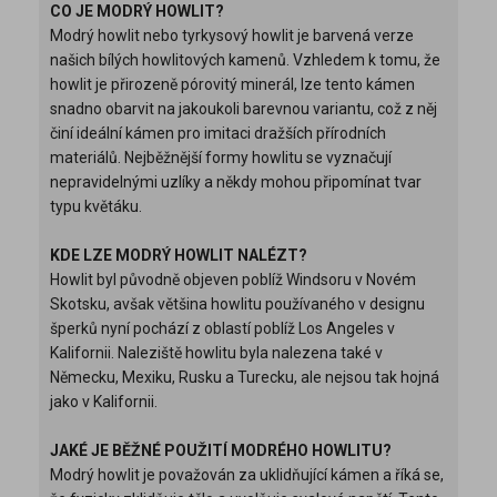
CO JE MODRÝ HOWLIT?
Modrý howlit nebo tyrkysový howlit je barvená verze
našich bílých howlitových kamenů. Vzhledem k tomu, že
howlit je přirozeně pórovitý minerál, lze tento kámen
snadno obarvit na jakoukoli barevnou variantu, což z něj
činí ideální kámen pro imitaci dražších přírodních
materiálů. Nejběžnější formy howlitu se vyznačují
nepravidelnými uzlíky a někdy mohou připomínat tvar
typu květáku.
KDE LZE MODRÝ HOWLIT NALÉZT?
Howlit byl původně objeven poblíž Windsoru v Novém
Skotsku, avšak většina howlitu používaného v designu
šperků nyní pochází z oblastí poblíž Los Angeles v
Kalifornii. Naleziště howlitu byla nalezena také v
Německu, Mexiku, Rusku a Turecku, ale nejsou tak hojná
jako v Kalifornii.
JAKÉ JE BĚŽNÉ POUŽITÍ MODRÉHO HOWLITU?
Modrý howlit je považován za uklidňující kámen a říká se,