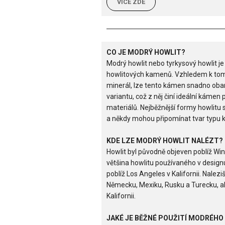
VÍCE ZDE
CO JE MODRÝ HOWLIT?
Modrý howlit nebo tyrkysový howlit je
howlitových kamenů. Vzhledem k tomu,
minerál, lze tento kámen snadno obar
variantu, což z něj činí ideální kámen 
materiálů. Nejběžnější formy howlitu 
a někdy mohou připomínat tvar typu 
KDE LZE MODRÝ HOWLIT NALÉZT?
Howlit byl původně objeven poblíž W
většina howlitu používaného v designu
poblíž Los Angeles v Kalifornii. Nalez
Německu, Mexiku, Rusku a Turecku, al
Kalifornii.
JAKÉ JE BĚŽNÉ POUŽITÍ MODRÉHO