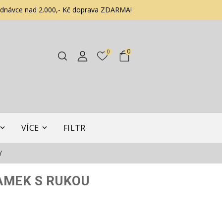
ednávce nad 2.000,- Kč doprava ZDARMA!
0
0
VÍCE
FILTR
Y
AMEK S RUKOU