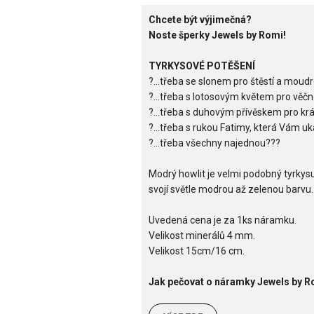
Chcete být výjimečná?
Noste šperky Jewels by Romi!
TYRKYSOVÉ POTĚŠENÍ
?...třeba se slonem pro štěstí a moud
?...třeba s lotosovým květem pro věčn
?...třeba s duhovým přívěskem pro kr
?...třeba s rukou Fatimy, která Vám u
?...třeba všechny najednou???
Modrý howlit je velmi podobný tyrkysu, 
svojí světle modrou až zelenou barvu.
Uvedená cena je za 1ks náramku.
Velikost minerálů 4 mm.
Velikost 15cm/16 cm.
Jak pečovat o náramky Jewels by 