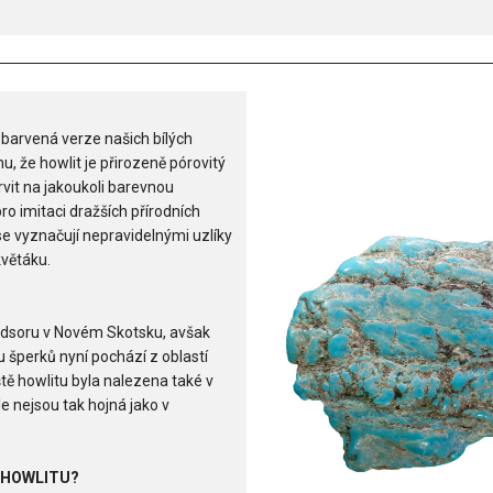
 barvená verze našich bílých
 že howlit je přirozeně pórovitý
vit na jakoukoli barevnou
pro imitaci dražších přírodních
se vyznačují nepravidelnými uzlíky
květáku.
indsoru v Novém Skotsku, avšak
 šperků nyní pochází z oblastí
iště howlitu byla nalezena také v
e nejsou tak hojná jako v
 HOWLITU?