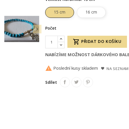
15 cm
16 cm
Počet


PŘIDAT DO KOŠÍKU
NABÍZÍME MOŽNOST DÁRKOVÉHO BALE

Poslední kusy skladem
NA SEZNAM
Sdílet