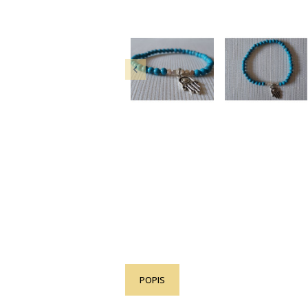

POPIS