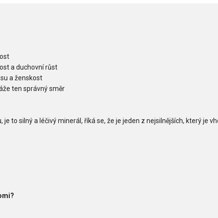
rost
ost a duchovní růst
ásu a ženskost
káže ten správný směr
je to silný a léčivý minerál, říká se, že je jeden z nejsilnějších, který je
Romi?