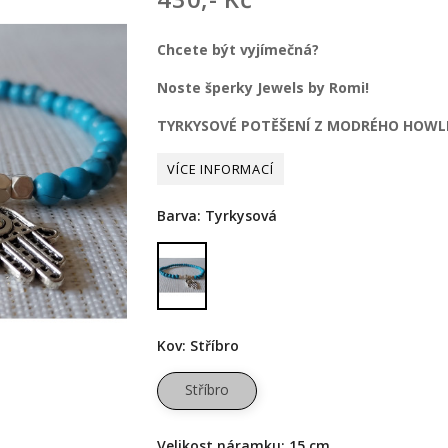
Chcete být vyjímečná?
Noste šperky Jewels by Romi!
TYRKYSOVÉ POTĚŠENÍ Z MODRÉHO HOWL
Barva: Tyrkysová
Tyrkysová
Kov: Stříbro
Stříbro
Velikost náramku: 15 cm