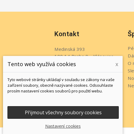
Kontakt
Š
Pé
Medinská 393
Dá
190 14 Praha 9 - Klánovice
O 
Tento web využívá cookies
x
Česko
Sl
Telefon:
+420 737 215 611
No
Tyto webové stránky ukládají v souladu se zákony na vaše
Napište nám:
zařízení soubory, obecně nazývané cookies. Odsouhlaste
Ne
prosím nastavení cookies souborů pro použití webu.
info@jewelsbyromi.cz
Přijmout všechny soubory cookies
Nastavení cookies