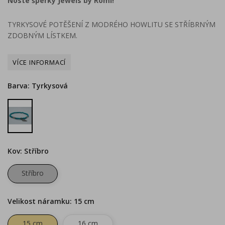
Noste šperky Jewels by Romi!
TYRKYSOVÉ POTĚŠENÍ Z MODRÉHO HOWLITU SE STŘÍBRNÝM
ZDOBNÝM LÍSTKEM.
Barva: Tyrkysová
Tyrkysová
Kov: Stříbro
Stříbro
Velikost náramku: 15 cm
15 cm
16 cm