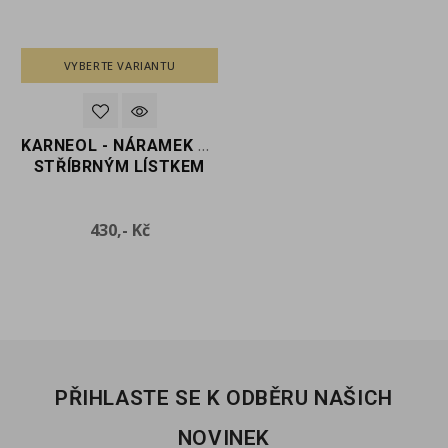
VYBERTE VARIANTU
VYBERTE VARIANTU
E
KARNEOL - NÁRAMEK SE
KARNEOL - NÁRAMEK SE
STŘÍBRNÝM LÍSTKEM
STŘÍBRNÝM LÍSTKEM
Cena
Cena
430,- Kč
430,- Kč
PŘIHLASTE SE K ODBĚRU NAŠICH
NOVINEK