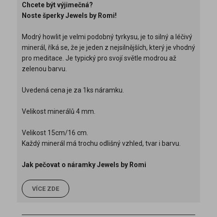
Chcete být výjimečná?
Noste šperky Jewels by Romi!
Modrý howlit je velmi podobný tyrkysu, je to silný a léčivý
minerál, říká se, že je jeden z nejsilnějších, který je vhodný
pro meditace. Je typický pro svojí světle modrou až
zelenou barvu.
Uvedená cena je za 1ks náramku.
Velikost minerálů 4 mm.
Velikost 15cm/16 cm.
Každý minerál má trochu odlišný vzhled, tvar i barvu.
Jak pečovat o náramky Jewels by Romi
VÍCE ZDE