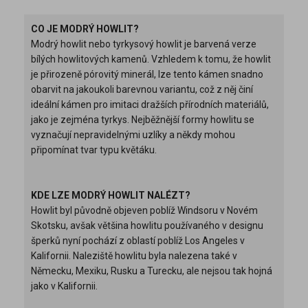
CO JE MODRÝ HOWLIT?
Modrý howlit nebo tyrkysový howlit je barvená verze
bílých howlitových kamenů. Vzhledem k tomu, že howlit
je přirozeně pórovitý minerál, lze tento kámen snadno
obarvit na jakoukoli barevnou variantu, což z něj činí
ideální kámen pro imitaci dražších přírodních materiálů,
jako je zejména tyrkys. Nejběžnější formy howlitu se
vyznačují nepravidelnými uzlíky a někdy mohou
připomínat tvar typu květáku.
KDE LZE MODRÝ HOWLIT NALÉZT?
Howlit byl původně objeven poblíž Windsoru v Novém
Skotsku, avšak většina howlitu používaného v designu
šperků nyní pochází z oblastí poblíž Los Angeles v
Kalifornii. Naleziště howlitu byla nalezena také v
Německu, Mexiku, Rusku a Turecku, ale nejsou tak hojná
jako v Kalifornii.