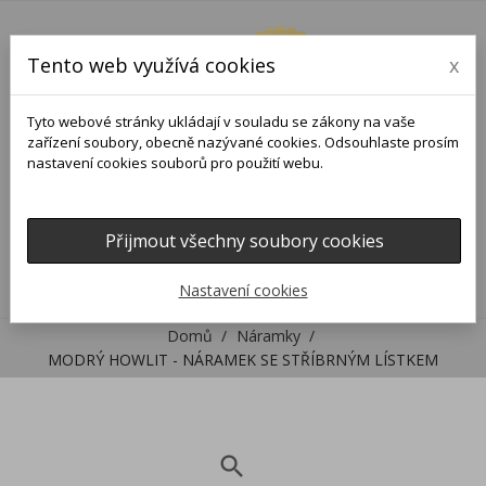
Tento web využívá cookies
x
Tyto webové stránky ukládají v souladu se zákony na vaše
zařízení soubory, obecně nazývané cookies. Odsouhlaste prosím
nastavení cookies souborů pro použití webu.
Přijmout všechny soubory cookies
0
0

Nastavení cookies
Domů
Náramky
MODRÝ HOWLIT - NÁRAMEK SE STŘÍBRNÝM LÍSTKEM
search