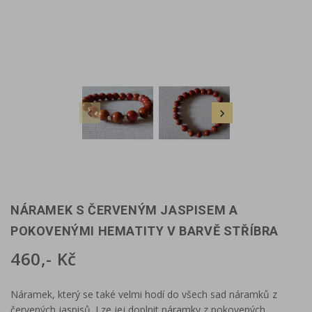


NÁRAMEK S ČERVENÝM JASPISEM A
POKOVENÝMI HEMATITY V BARVĚ STŘÍBRA
460,- Kč
Náramek, který se také velmi hodí do všech sad náramků z
červených jaspisů. Lze jej doplnit náramky z pokovených