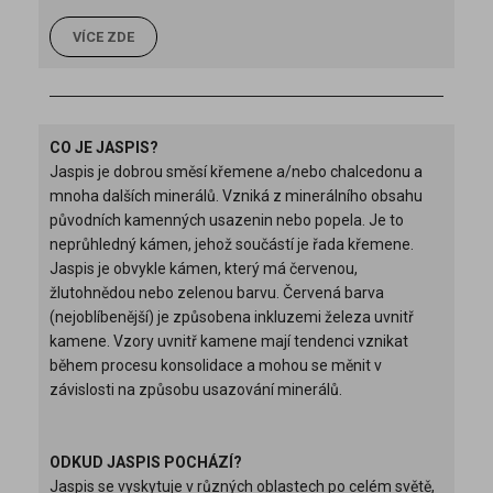
VÍCE ZDE
CO JE JASPIS?
Jaspis je dobrou směsí křemene a/nebo chalcedonu a
mnoha dalších minerálů. Vzniká z minerálního obsahu
původních kamenných usazenin nebo popela. Je to
neprůhledný kámen, jehož součástí je řada křemene.
Jaspis je obvykle kámen, který má červenou,
žlutohnědou nebo zelenou barvu. Červená barva
(nejoblíbenější) je způsobena inkluzemi železa uvnitř
kamene. Vzory uvnitř kamene mají tendenci vznikat
během procesu konsolidace a mohou se měnit v
závislosti na způsobu usazování minerálů.
ODKUD JASPIS POCHÁZÍ?
Jaspis se vyskytuje v různých oblastech po celém světě,