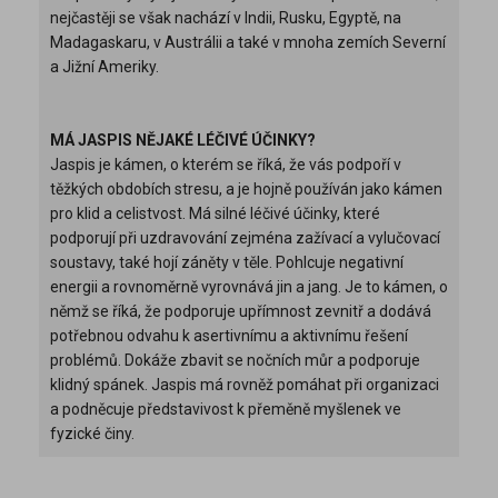
nejčastěji se však nachází v Indii, Rusku, Egyptě, na
Madagaskaru, v Austrálii a také v mnoha zemích Severní
a Jižní Ameriky.
MÁ JASPIS NĚJAKÉ LÉČIVÉ ÚČINKY?
Jaspis je kámen, o kterém se říká, že vás podpoří v
těžkých obdobích stresu, a je hojně používán jako kámen
pro klid a celistvost. Má silné léčivé účinky, které
podporují při uzdravování zejména zažívací a vylučovací
soustavy, také hojí záněty v těle. Pohlcuje negativní
energii a rovnoměrně vyrovnává jin a jang. Je to kámen, o
němž se říká, že podporuje upřímnost zevnitř a dodává
potřebnou odvahu k asertivnímu a aktivnímu řešení
problémů. Dokáže zbavit se nočních můr a podporuje
klidný spánek. Jaspis má rovněž pomáhat při organizaci
a podněcuje představivost k přeměně myšlenek ve
fyzické činy.