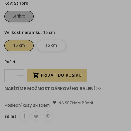
Kov: Stříbro
Stříbro
Velikost náramku: 15 cm
15 cm
16 cm
Počet

PŘIDAT DO KOŠÍKU
NABÍZÍME MOŽNOST DÁRKOVÉHO BALENÍ >>
NA SEZNAM PŘÁNÍ
Poslední kusy skladem
Sdílet