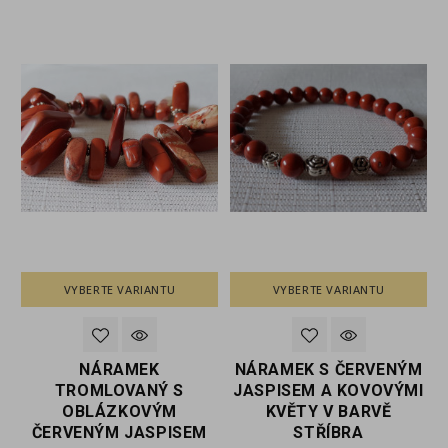
VYBERTE VARIANTU
VYBERTE VARIANTU
NÁRAMEK
NÁRAMEK S ČERVENÝM
S
TROMLOVANÝ S
JASPISEM A KOVOVÝMI
OBLÁZKOVÝM
KVĚTY V BARVĚ
ČERVENÝM JASPISEM
STŘÍBRA