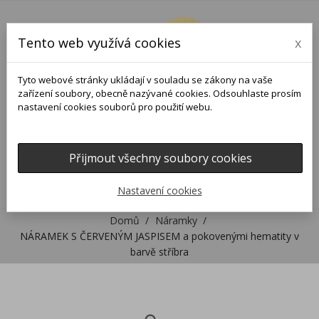
Tento web využívá cookies
x
Tyto webové stránky ukládají v souladu se zákony na vaše
zařízení soubory, obecně nazývané cookies. Odsouhlaste prosím
nastavení cookies souborů pro použití webu.
Přijmout všechny soubory cookies
0
0

Nastavení cookies
Domů
Náramky
NÁRAMEK S ČERVENÝM JASPISEM a pokovenými hematity v
barvě stříbra