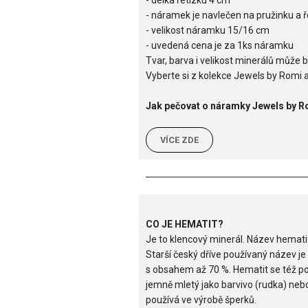
- délka řetízku 4 cm
- náramek je navlečen na pružinku a ř
- velikost náramku 15/16 cm
- uvedená cena je za 1ks náramku
Tvar, barva i velikost minerálů může b
Vyberte si z kolekce Jewels by Romi a
Jak pečovat o náramky Jewels by R
VÍCE ZDE
CO JE HEMATIT?
Je to klencový minerál. Název hemati
Starší český dříve používaný název je
s obsahem až 70 %. Hematit se též p
jemně mletý jako barvivo (rudka) nebo 
používá ve výrobě šperků.