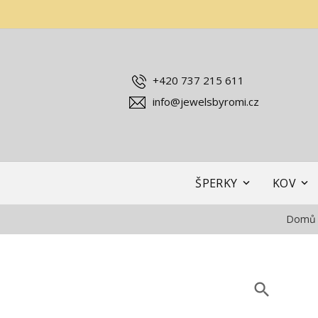
+420 737 215 611
info@jewelsbyromi.cz
ŠPERKY
KOV
Domů
search