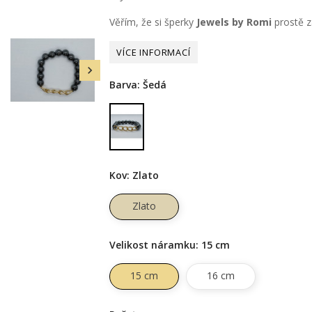
Věřím, že si šperky
Jewels by Romi
prostě za

Barva: Šedá
Šedá
Kov: Zlato
Zlato
Velikost náramku: 15 cm
15 cm
16 cm