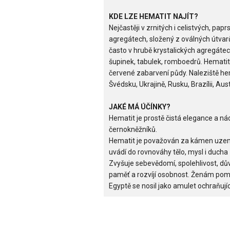
KDE LZE HEMATIT NAJÍT?
Nejčastěji v zrnitých i celistvých, pap
agregátech, složený z oválných útvar
často v hrubě krystalických agregátech
šupinek, tabulek, romboedrů. Hematit
červené zabarvení půdy. Naleziště he
Švédsku, Ukrajině, Rusku, Brazílii, Austr
JAKÉ MÁ ÚČÍNKY?
Hematit je prostě čistá elegance a 
černokněžníků.
Hematit je považován za kámen uzemn
uvádí do rovnováhy tělo, mysl i ducha - 
Zvyšuje sebevědomí, spolehlivost, dů
paměť a rozvíjí osobnost. Ženám pom
Egyptě se nosil jako amulet ochraňujíc