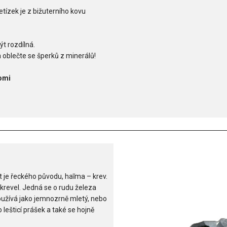
etízek je z bižuterního kovu
ýt rozdílná.
 oblečte se šperků z minerálů!
omi
t je řeckého původu, haĩma – krev.
 krevel. Jedná se o rudu železa
oužívá jako jemnozrně mletý, nebo
lešticí prášek a také se hojně