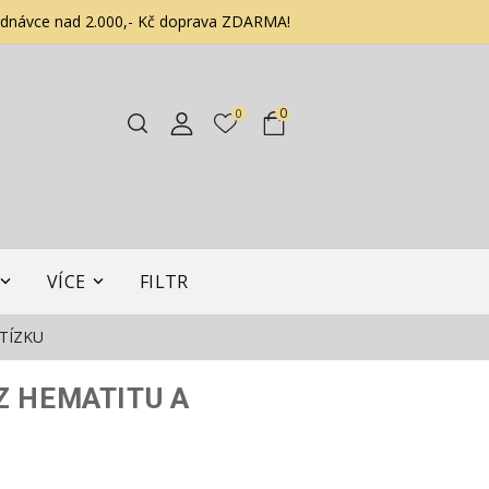
ednávce nad 2.000,- Kč doprava ZDARMA!
0
0
VÍCE
FILTR
TÍZKU
Z HEMATITU A