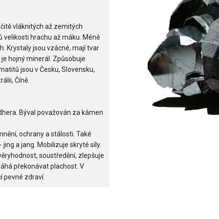
rsčitě vláknitých až zemitých
ů velikosti hrachu až máku. Méně
. Krystaly jsou vzácné, mají tvar
 je hojný minerál. Způsobuje
matitů jsou v Česku, Slovensku,
álii, Číně.
nádhera. Býval považován za kámen
ění, ochrany a stálosti. Také
jing a jang. Mobilizuje skryté síly.
věryhodnost, soustředění, zlepšuje
áhá překonávat plachost. V
í pevné zdraví.