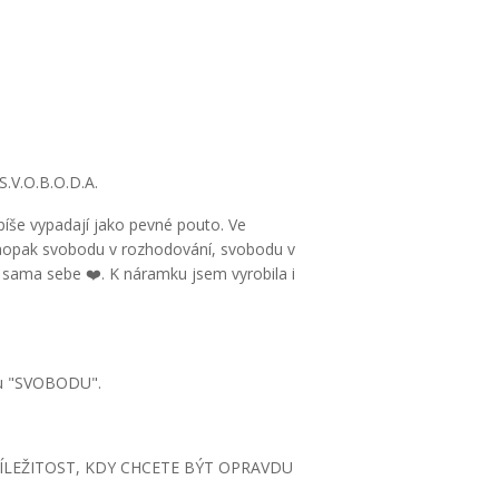
S.V.O.B.O.D.A.
spíše vypadají jako pevné pouto. Ve
 naopak svobodu v rozhodování, svobodu v
 sama sebe ❤️. K náramku jsem vyrobila i
vou "SVOBODU".
ÍLEŽITOST, KDY CHCETE BÝT OPRAVDU