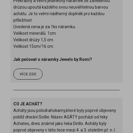
Překrásný a velmi jedinečný náramek se zavěšenou
drú
zou upoutá každého svou neuvěřitelnou barvou
achátu. Je to velmi nádherný doplněk pro každou
příležitost.
Uvedená cena je za 1ks náramku.
Velikost minerálů 1cm.
Velikost drúzy 1,5 cm.
Velikost 15cm/16 cm.
Jak pečovat o náramky Jewels by Romi?
VÍCE ZDE
CO JE ACHÁT?
Acháty jsou polodrahokamy,které byly poprvé objeveny
poblíž dnešní Sicílie. Název AGÁTY pochází od řeky
Achates, dnes známé jako řeka Dirillo. Acháty byly
poprvé objeveny v této řece mezi 4. a 3. stoletím př. n. l.