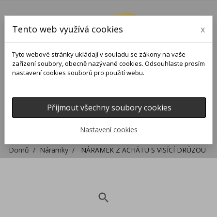
Tento web využívá cookies
x
Tyto webové stránky ukládají v souladu se zákony na vaše
zařízení soubory, obecně nazývané cookies. Odsouhlaste prosím
nastavení cookies souborů pro použití webu.
Přijmout všechny soubory cookies
0
0

Nastavení cookies
Domů
Náramky
NÁRAMEK Z ACHÁTU S VISÍCÍ DRÚZOU
search