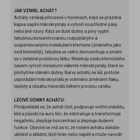
JAK VZNIKL ACHÁT?
Acháty vznikají přirozeně v horninách, když se prázdná
kapsa zaplní mikrokrystaly a vytvoří soustředné pásy
nebo jiné vzory. Když se duté dutiny a póry vyplní
tekutinou koncentrovanou rozpuštěnými a
suspendovanými molekulami křemene (známého jako
oxid křemičitý), tekutina se velmi zkoncentruje a změní
se v želatině podobnou látku. Molekuly oxidu křemičitého
časem vytvoří miniaturní vláknité mikrokrystaly, které se
přichytí ke stěnám dutiny. Barvy achátů se liší, protože
uspořádání mikrokrystalů je ovlivněno změnami tlaku,
teploty a obsahu minerálů během procesu vzniku.
LÉČIVÉ ÚČINKY ACHÁTU:
Předpokládá se, že achát čistí, podporuje vnitřní stabilitu,
klid a působí na auru tím, že odstraňuje a transformuje
negativitu, zlepšuje koncentraci a zlepšuje duševní
funkce. Obecně se má za to, že nošení achátu dokáže
uklidnit a zklidnit, léčit hněv nebo napětí a může navodit