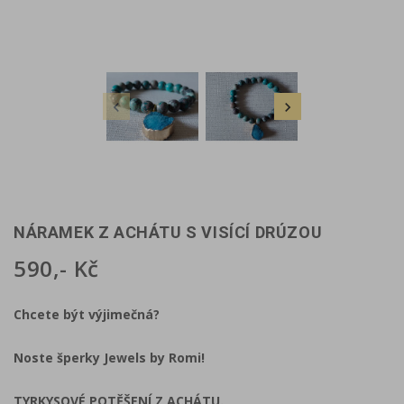


NÁRAMEK Z ACHÁTU S VISÍCÍ DRÚZOU
590,- Kč
Chcete být výjimečná?
Noste šperky Jewels by Romi!
TYRKYSOVÉ POTĚŠENÍ Z ACHÁTU.