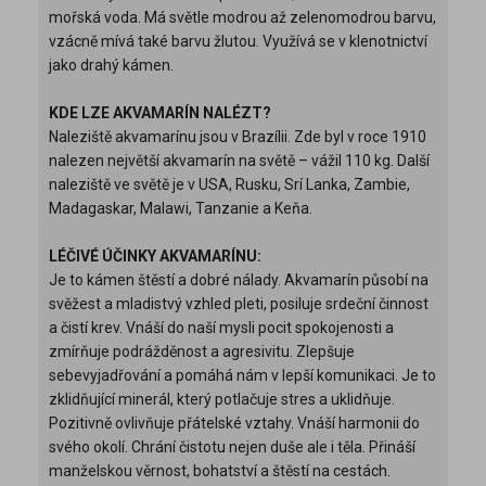
mořská voda. Má světle modrou až zelenomodrou barvu,
vzácně mívá také barvu žlutou. Využívá se v klenotnictví
jako drahý kámen.
KDE LZE AKVAMARÍN NALÉZT?
Naleziště akvamarínu jsou v Brazílii. Zde byl v roce 1910
nalezen největší akvamarín na světě – vážil 110 kg. Další
naleziště ve světě je v USA, Rusku, Srí Lanka, Zambie,
Madagaskar, Malawi, Tanzanie a Keňa.
LÉČIVÉ ÚČINKY AKVAMARÍNU:
Je to kámen štěstí a dobré nálady. Akvamarín působí na
svěžest a mladistvý vzhled pleti, posiluje srdeční činnost
a čistí krev. Vnáší do naší mysli pocit spokojenosti a
zmírňuje podrážděnost a agresivitu. Zlepšuje
sebevyjadřování a pomáhá nám v lepší komunikaci. Je to
zklidňující minerál, který potlačuje stres a uklidňuje.
Pozitivně ovlivňuje přátelské vztahy. Vnáší harmonii do
svého okolí. Chrání čistotu nejen duše ale i těla. Přináší
manželskou věrnost, bohatství a štěstí na cestách.