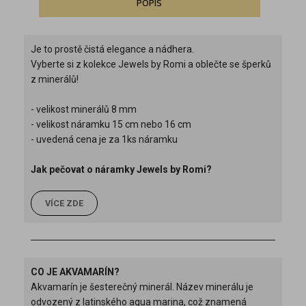
POPIS
Je to prostě čistá elegance a nádhera.
Vyberte si z kolekce Jewels by Romi a oblečte se šperků
z minerálů!
- velikost minerálů 8 mm
- velikost náramku 15 cm nebo 16 cm
- uvedená cena je za 1ks náramku
Jak pečovat o náramky Jewels by Romi?
VÍCE ZDE
CO JE AKVAMARÍN?
Akvamarín je šesterečný minerál. Název minerálu je
odvozený z latinského aqua marina, což znamená