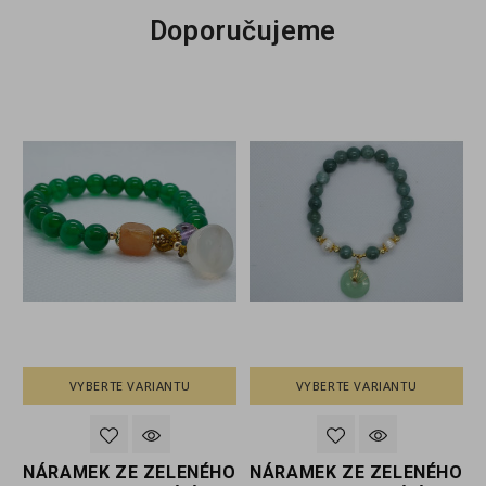
Doporučujeme
VYBERTE VARIANTU
NENÍ SKLADEM
O
NÁRAMEK ZE ZELENÉHO
NÁRAMEK Z