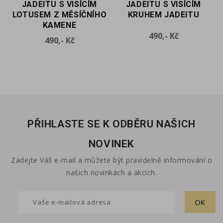
JADEITU S VISÍCÍM
AKVAMARÍNU S VISÍCÍM
O
KRUHEM JADEITU
KRUHEM Z MĚSÍČNÍHO
KAMENE
Cena
490,- Kč
Cena
490,- Kč
PŘIHLASTE SE K ODBĚRU NAŠICH
NOVINEK
Zadejte Váš e-mail a můžete být pravidelně informování o
našich novinkách a akcích.