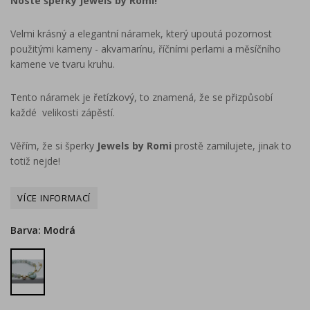
Noste šperky Jewels by Romi!
Velmi krásný a elegantní náramek, který upoutá pozornost
použitými kameny - akvamarínu, říčními perlami a měsíčního
kamene ve tvaru kruhu.
Tento náramek je řetízkový, to znamená, že se přizpůsobí
každé velikosti zápěstí.
Věřím, že si šperky
Jewels by Romi
prostě zamilujete, jinak to
totiž nejde!
Barva: Modrá
Modrá