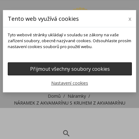
Tento web využívá cookies
x
Tyto webové stránky ukládají v souladu se zákony na vaše
zařízení soubory, obecně nazývané cookies. Odsouhlaste prosím
nastavení cookies souborů pro použití webu.
Přijmout všechny soubory cookies
0
0

Nastavení cookies
Domů
Náramky
NÁRAMEK Z AKVAMARÍNU S KRUHEM Z AKVAMARÍNU
search