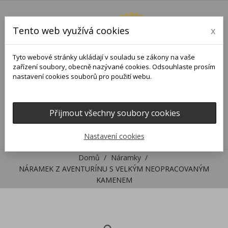
Tento web využívá cookies
x
Tyto webové stránky ukládají v souladu se zákony na vaše
zařízení soubory, obecně nazývané cookies. Odsouhlaste prosím
nastavení cookies souborů pro použití webu.
Přijmout všechny soubory cookies
0
0

Nastavení cookies
Domů
Náramky
NÁRAMEK Z AVENTURÍNU S VELKÝM NEOPRACOVANÝM
KAMENEM