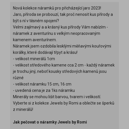
Nová kolekce náramků pro přicházející jaro 2023!
Jaro, příroda se probouzí, tak proč nenosit kus přírody a
být s ní v těsném spojení?
Velmi zajímavý a a krásný kus přírody Vám nabízím -
náramek z aventurínu s velkým neopracovaným
kamenem aventurínem.
Náramek jsem ozdobila lesklými měňavými kouřovými
korálky, které dodávají třpyt a krásu!
- velikost minerálů 1cm
- velikost středového kamene cca 2 cm - každý náramek
je trochu jiný, neboť kousky středových kamenů jsou
různé
- velikost náramku 15 cm, 16 cm
- uvedená cena je za 1ks náramku
Minerály se mohou lišit barvou, tvarem i velikostí.
Vyberte si z kolekce Jewels by Romi a oblečte se šperků
z minerálů!
Jak pečovat o náramky Jewels by Romi