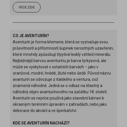
VÍCE ZDE
CO JE AVENTURÍN?
Aventurín je forma křemene, která se vyznačuje svou
průsvitností a přítomností šupinek nerostných uzavřenin,
které mnohdy způsobují třpytivě lesklý vzhled minerálu.
Nejběžnější barvou aventurínu je barva tyrkysová, ale
může se vyskytovat v ostatních barvách – jako v
oranžové, modré, hnědé, žluté nebo šedé. Původ názvu
avanturín se odvozuje z italského a ventura, což
znamená náhodně. Jedná se o odkaz na šťastný a
náhodný objev avanturínového na začátku 18. století.
Aventurín se nejvíce používá jako stavební kámen k
okrasným terénním úpravám v zahradách, nebo jako
dekorace do akvárií a ve šperkařství.
KDE SE AVENTURÍN NACHÁZÍ?