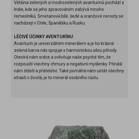
Většina zelených a modrozelených avanturinů pochází z
Indie, kde se jeho zpracováním zabývá mnoho
řemeslníků. Smetanově bílé, šedé a oranžové nerosty se
nacházejí v Chile, Španělsku a Rusku.
LÉČIVÉ ÚČINKY AVENTURÍNU:
Avanturín je univerzálním minerálem a je ho krásně
zelená barva nás spojuje s harmonickou silou přírody.
Otevírá nám srdce a ovlivňuje naše psyché tím, že
rozpouští všechny chmury a negativní myšlenky. Přináší
nám štěstí a přátelství. Také pomáhá nám ustát všechny
strasti v životě, je to minerál osobního růstu.