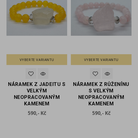
VYBERTE VARIANTU
VYBERTE VARIANTU
NÁRAMEK Z JADEITU S
NÁRAMEK Z RŮŽENÍNU
M
VELKÝM
S VELKÝM
NEOPRACOVANÝM
NEOPRACOVANÝM
KAMENEM
KAMENEM
Cena
Cena
590,- Kč
590,- Kč