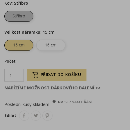
Kov: Stříbro
Stříbro
Velikost náramku: 15 cm
15 cm
16 cm
Počet

PŘIDAT DO KOŠÍKU
NABÍZÍME MOŽNOST DÁRKOVÉHO BALENÍ >>
NA SEZNAM PŘÁNÍ
Poslední kusy skladem
Sdílet