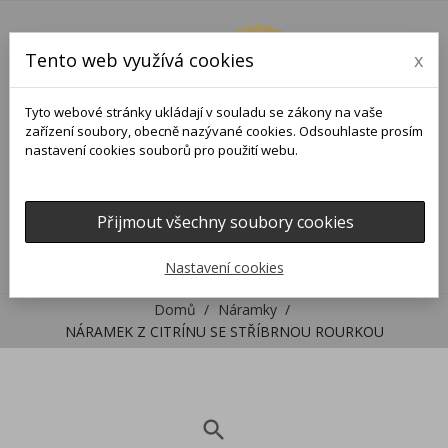
Tento web využívá cookies
x
Tyto webové stránky ukládají v souladu se zákony na vaše
zařízení soubory, obecně nazývané cookies. Odsouhlaste prosím
nastavení cookies souborů pro použití webu.
Přijmout všechny soubory cookies
0
0

Nastavení cookies
Domů
Náramky
NÁRAMEK Z CITRÍNU SE STŘÍBRNOU ROURKOU
search