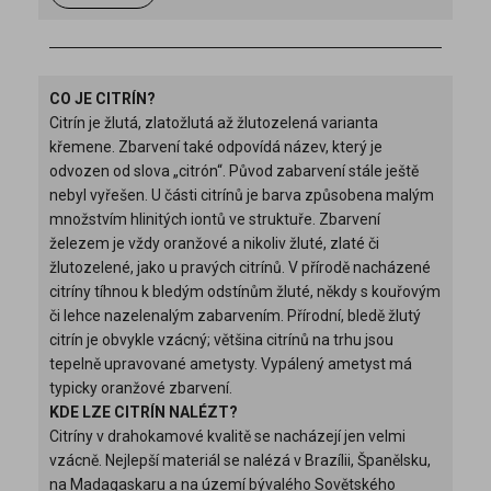
CO JE CITRÍN?
Citrín je žlutá, zlatožlutá až žlutozelená varianta
křemene. Zbarvení také odpovídá název, který je
odvozen od slova „citrón“. Původ zabarvení stále ještě
nebyl vyřešen. U části citrínů je barva způsobena malým
množstvím hlinitých iontů ve struktuře. Zbarvení
železem je vždy oranžové a nikoliv žluté, zlaté či
žlutozelené, jako u pravých citrínů. V přírodě nacházené
citríny tíhnou k bledým odstínům žluté, někdy s kouřovým
či lehce nazelenalým zabarvením. Přírodní, bledě žlutý
citrín je obvykle vzácný; většina citrínů na trhu jsou
tepelně upravované ametysty. Vypálený ametyst má
typicky oranžové zbarvení.
KDE LZE CITRÍN NALÉZT?
Citríny v drahokamové kvalitě se nacházejí jen velmi
vzácně. Nejlepší materiál se nalézá v Brazílii, Španělsku,
na Madagaskaru a na území bývalého Sovětského