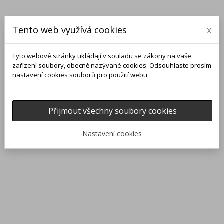
Tento web využívá cookies
x
Tyto webové stránky ukládají v souladu se zákony na vaše
zařízení soubory, obecně nazývané cookies. Odsouhlaste prosím
nastavení cookies souborů pro použití webu.
Přijmout všechny soubory cookies
0
0

Nastavení cookies
Domů
Náramky
NÁRAMEK Z CITRÍNU SE ZLATÝM BUDHOU
search