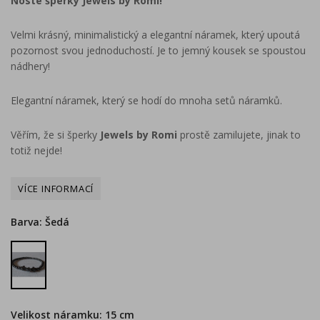
Noste šperky Jewels by Romi!
Velmi krásný, minimalistický a elegantní náramek, který upoutá
pozornost svou jednoduchostí. Je to jemný kousek se spoustou
nádhery!
Elegantní náramek, který se hodí do mnoha setů náramků.
Věřím, že si šperky
Jewels by Romi
prostě zamilujete, jinak to
totiž nejde!
Barva: Šedá
Šedá
Velikost náramku: 15 cm