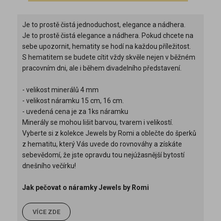
Je to prostě čistá jednoduchost, elegance a nádhera.
Je to prostě čistá elegance a nádhera. Pokud chcete na
sebe upozornit, hematity se hodí na každou příležitost.
S hematitem se budete cítit vždy skvěle nejen v běžném
pracovním dni, ale i během divadelního představení.
- velikost minerálů 4 mm
- velikost náramku 15 cm, 16 cm.
- uvedená cena je za 1ks náramku
Minerály se mohou lišit barvou, tvarem i velikostí.
Vyberte si z kolekce Jewels by Romi a oblečte do šperků
z hematitu, který Vás uvede do rovnováhy a získáte
sebevědomí, že jste opravdu tou nejúžasnější bytostí
dnešního večírku!
Jak pečovat o náramky Jewels by Romi
VÍCE ZDE