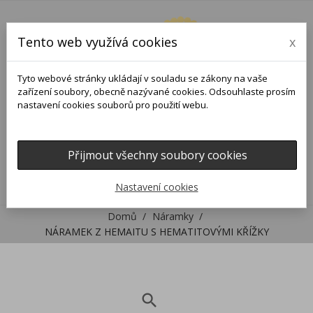
Tento web využívá cookies
x
Tyto webové stránky ukládají v souladu se zákony na vaše
zařízení soubory, obecně nazývané cookies. Odsouhlaste prosím
nastavení cookies souborů pro použití webu.
Přijmout všechny soubory cookies
0
0

Nastavení cookies
Domů
Náramky
NÁRAMEK Z HEMAITU S HEMATITOVÝMI KŘÍŽKY
search