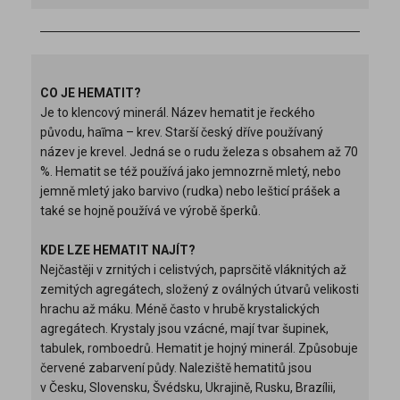
CO JE HEMATIT?
Je to klencový minerál. Název hematit je řeckého
původu, haĩma – krev. Starší český dříve používaný
název je krevel. Jedná se o rudu železa s obsahem až 70
%. Hematit se též používá jako jemnozrně mletý, nebo
jemně mletý jako barvivo (rudka) nebo lešticí prášek a
také se hojně používá ve výrobě šperků.
KDE LZE HEMATIT NAJÍT?
Nejčastěji v zrnitých i celistvých, paprsčitě vláknitých až
zemitých agregátech, složený z oválných útvarů velikosti
hrachu až máku. Méně často v hrubě krystalických
agregátech. Krystaly jsou vzácné, mají tvar šupinek,
tabulek, romboedrů. Hematit je hojný minerál. Způsobuje
červené zabarvení půdy. Naleziště hematitů jsou
v Česku, Slovensku, Švédsku, Ukrajině, Rusku, Brazílii,