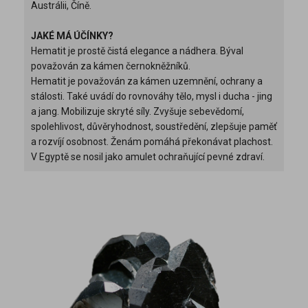
Austrálii, Číně.
JAKÉ MÁ ÚČÍNKY?
Hematit je prostě čistá elegance a nádhera. Býval
považován za kámen černokněžníků.
Hematit je považován za kámen uzemnění, ochrany a
stálosti. Také uvádí do rovnováhy tělo, mysl i ducha - jing
a jang. Mobilizuje skryté síly. Zvyšuje sebevědomí,
spolehlivost, důvěryhodnost, soustředění, zlepšuje paměť
a rozvíjí osobnost. Ženám pomáhá překonávat plachost.
V Egyptě se nosil jako amulet ochraňující pevné zdraví.