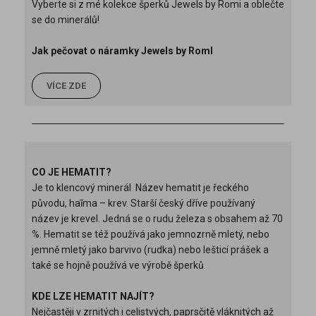
Vyberte si z mé kolekce šperků Jewels by Romi a oblečte
se do minerálů!
Jak pečovat o náramky Jewels by RomI
VÍCE ZDE
CO JE HEMATIT?
Je to klencový minerál. Název hematit je řeckého
původu, haĩma – krev. Starší český dříve používaný
název je krevel. Jedná se o rudu železa s obsahem až 70
%. Hematit se též používá jako jemnozrně mletý, nebo
jemně mletý jako barvivo (rudka) nebo lešticí prášek a
také se hojně používá ve výrobě šperků.
KDE LZE HEMATIT NAJÍT?
Nejčastěji v zrnitých i celistvých, paprsčitě vláknitých až