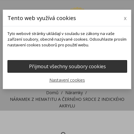
Tento web využívá cookies
x
Tyto webové stránky ukládají v souladu se zákony na vaše
zařízení soubory, obecně nazývané cookies. Odsouhlaste prosím
nastavení cookies souborů pro použití webu.
Přijmout všechny soubory cookies
0
0

Nastavení cookies
Domů
Náramky
NÁRAMEK Z HEMATITU A ČERNÉHO SRDCE Z INDICKÉHO
AKRYLU