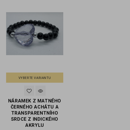
VYBERTE VARIANTU
VYBERTE VARIANTU
O
NÁRAMEK Z MATNÉHO
NÁRAMEK Z MATNÉHO
ČERNÉHO ACHÁTU A
ČERNÉHO ACHÁTU A
TRANSPARENTNÍHO
TRANSPARENTNÍHO
SRDCE Z INDICKÉHO
SRDCE Z INDICKÉHO
AKRYLU
AKRYLU