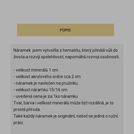
POPIS
Náramek jsem vytvořila z hematitu, který přináší vůli do
života a rozvíjí spolehlivost, napomáhá rozvoji osobnosti.
- velikost minerálů 1 cm
- velikost akrylového srdce cca 2 cm
- náramek je navlečen na pružinku
- velikost náramku 15/16 cm
- uvedená cena je za 1ks náramku
Tvar, barva i velikost minerálů může být rozdílná, je to
prostě příroda.
Také každý náramek je originální, neboť se jedná o ruční
práci.