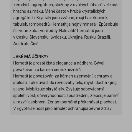
zemitých agregátech, složený z oválných útvarů velikosti
hrachu až máku. Méně často v hrubě krystalických
agregátech. Krystaly jsou vzácné, mají tvar šupinek,
tabulek, romboedrů. Hematit je hojný minerál. Způsobuje
červené zabarvení půdy. Naleziště hematitů jsou
v Česku, Slovensku, Švédsku, Ukrajině, Rusku, Brazílii,
Austrálii, Číně.
JAKÉ MÁ ÚČÍNKY?
Hematit je prostě čistá elegance a nádhera. Býval
považován za kámen černokněžníků.
Hematit je považován za kámen uzemnění, ochrany a
stálosti. Také uvádí do rovnováhy tělo, mysl i ducha - jing
a jang. Mobilizuje skryté síly. Zvyšuje sebevědomí,
spolehlivost, důvěryhodnost, soustředění, zlepšuje paměť
a rozvíjí osobnost. Ženám pomáhá překonávat plachost.
V Egyptě se nosil jako amulet ochraňující pevné zdraví.