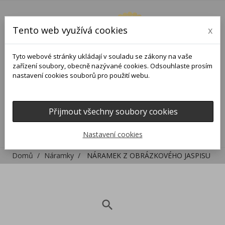
Tento web využívá cookies
x
Tyto webové stránky ukládají v souladu se zákony na vaše
zařízení soubory, obecně nazývané cookies. Odsouhlaste prosím
nastavení cookies souborů pro použití webu.
Přijmout všechny soubory cookies
0
0

Nastavení cookies
Domů
Náramky
NÁRAMEK Z OBRÁZKOVÉHO JASPISU
search