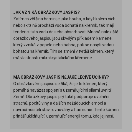
JAK VZNIKÁ OBRÁZKOVÝ JASPIS?
Zatímco většina hornin je jako houba, a když kolem nich
nebo skrz ně prochází voda bohatá na křemík, tak mají
tendenci tuto vodu do sebe absorbovat. Mnohá naleziště
obrázkového jaspisu jsou skvělým příkladem kamene,
který vzniká z popele nebo bahna, pak se nasytí vodou
bohatou na křemík. Tím se změní v tvrdší kámen, který
má vlastnosti mikrokrystalického křemene.
MÁ OBRÁZKOVÝ JASPIS NĚJAKÉ LÉČIVÉ ÚČINKY?
O obrázkovém jaspisu se říká, že je to kámen, který
pomáhá navázat spojení s uzemňujícími silami uvnitř
Země. Obrázkový jaspis prý také podporuje uvolnění
strachů, pocitů viny a dalších nežádoucích emocí a
navrací nositeli stav rovnováhy a harmonie. Tento kámen
přináší uklidňující, uzemňující energii tomu, kdo jej nosí.