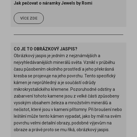
Jak pečovat o náramky Jewels by Romi
VÍCE ZDE
CO JE TO OBRÁZKOVÝ JASPIS?
Obrázkový jaspis je jedním z nejznámějších a
nejvyhledávanějších minerálů světa. Vznikl v průběhu
času působením okolního prostředí a jeho překrásná
kresba se projevuje na jeho povrchu. Tento specifický
kámen je neprůhledný a je součástí odrůdy
mikrokrystalického křemene. Pozoruhodné odstíny a
zabarvení tohoto kamene jsou z velké části způsobeny
vysokým obsahem železa a množstvím minerálů a
nečistot, které jsou v kameni přítomny. Při broušení nebo
leštění může tento kámen vypadat, jako by měl na svém
povrchu velmi detailní obrazy, podobné výjevům na
obraze a právě proto se mu říká, obrázkový jaspis.