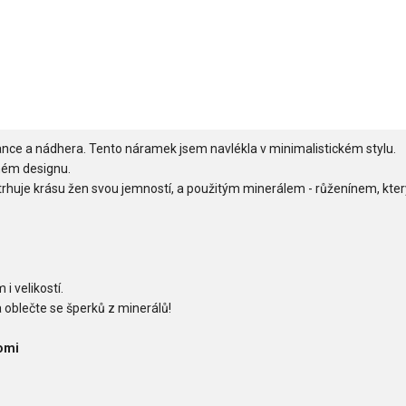
gance a nádhera. Tento náramek jsem navlékla v minimalistickém stylu.
ném designu.
rhuje krásu žen svou jemností, a použitým minerálem - růženínem, kter
i velikostí.
 oblečte se šperků z minerálů!
omi