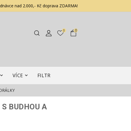
ednávce nad 2.000,- Kč doprava ZDARMA!
0
0
VÍCE
FILTR
ORÁLKY
 S BUDHOU A
Y