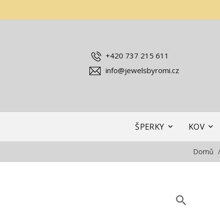
+420 737 215 611
info@jewelsbyromi.cz
ŠPERKY
KOV
Domů
search