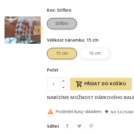
Kov: Stříbro
Stříbro

Velikost náramku: 15 cm
15 cm
16 cm
Počet

PŘIDAT DO KOŠÍKU
NABÍZÍME MOŽNOST DÁRKOVÉHO BALE

Poslední kusy skladem
NA SEZNAM
Sdílet