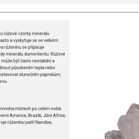
o růžové vzorky minerálu
asto a vyskytuje se ve velkém
a růženínu se připisuje
dy minerálu dumortieritu. Růžové
může být často nestabilní a
ednout působením tepla nebo
vystavovat slunečním paprskům,
rvu.
 mnoha místech po celém světě.
ní Americe, Brazílii, Jižní Africe,
roje růženínu patří Namibie,