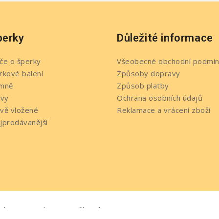
perky
Důležité informace
če o šperky
Všeobecné obchodní podmín
rkové balení
Způsoby dopravy
mně
Způsob platby
evy
Ochrana osobních údajů
vě vložené
Reklamace a vrácení zboží
jprodávanější
Web7.cz
yhrazena. Web s ♥ vytvořil