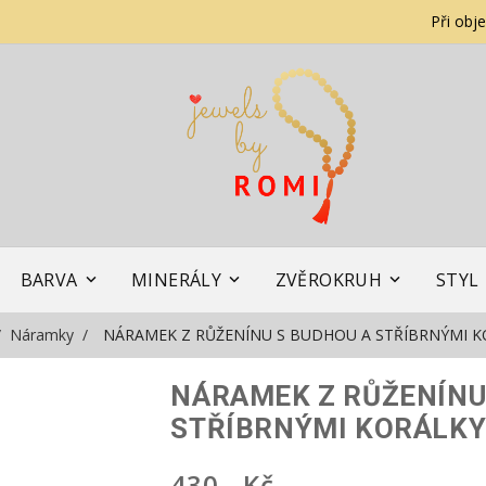
Při obj
BARVA
MINERÁLY
ZVĚROKRUH
STYL
Náramky
NÁRAMEK Z RŮŽENÍNU S BUDHOU A STŘÍBRNÝMI K
NÁRAMEK Z RŮŽENÍNU
STŘÍBRNÝMI KORÁLK
430,- Kč