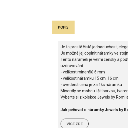
POPIS
Je to prostě čistá jednoduchost, ele
Je možné jej doplnit náramky ve stej
Tento náramek je velmi ženský a podt
uzdravování.
- velikost minerálů 6 mm
- velikost náramku 15 cm, 16 cm
- uvedená cena je za 1ks náramku
Minerály se mohou lišit barvou, tvarem 
Vyberte si z kolekce Jewels by Romi a
Jak pečovat o náramky Jewels by R
VÍCE ZDE