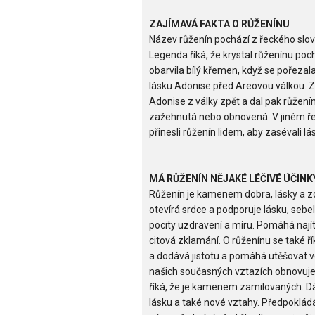
ZAJÍMAVÁ FAKTA O RŮŽENÍNU
Název růženín pochází z řeckého slov
Legenda říká, že krystal růženínu poch
obarvila bílý křemen, když se pořezala
lásku Adonise před Areovou válkou. Z
Adonise z války zpět a dal pak růžen
zažehnutá nebo obnovená. V jiném ř
přinesli růženín lidem, aby zasévali lá
MÁ RŮŽENÍN NĚJAKÉ LÉČIVÉ ÚČINK
Růženín je kamenem dobra, lásky a zdra
otevírá srdce a podporuje lásku, sebel
pocity uzdravení a míru. Pomáhá najít 
citová zklamání. O růženínu se také ří
a dodává jistotu a pomáhá utěšovat ve
našich současných vztazích obnovuje
říká, že je kamenem zamilovaných. Dá s
lásku a také nové vztahy. Předpokládá