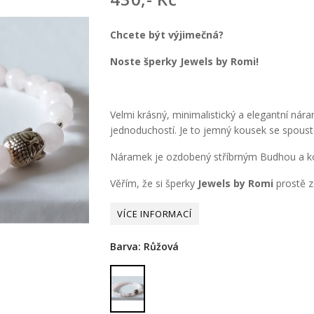
Chcete být výjimečná?
Noste šperky Jewels by Romi!
Velmi krásný, minimalistický a elegantní ná
jednoduchostí. Je to jemný kousek se spous
Náramek je ozdobený stříbrným Budhou a kor
Věřím, že si šperky
Jewels by Romi
prostě za
Barva: Růžová
Růžová