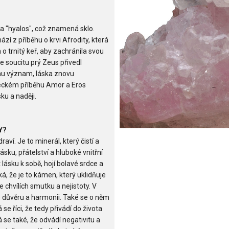
a "hyalos", což znamená sklo.
ází z příběhu o krvi Afrodity, která
 o trnitý keř, aby zachránila svou
e soucitu prý Zeus přivedl
ínu význam, láska znovu
eckém příběhu Amor a Eros
sku a naději.
Y?
ví. Je to minerál, který čistí a
ásku, přátelství a hluboké vnitřní
lásku k sobě, hojí bolavé srdce a
ká, že je to kámen, který uklidňuje
 chvílích smutku a nejistoty. V
 důvěru a harmonii. Také se o něm
e říci, že tedy přivádí do života
 se také, že odvádí negativitu a