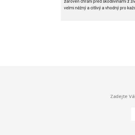
zároveň chrání před škodlivinami z ži
velmi něžný a citlivý a vhodný pro každ
Zadejte Váš