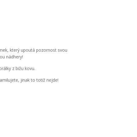
ramek, který upoutá pozornost svou
tou nádhery!
álky z bižu kovu.
milujete, jinak to totiž nejde!