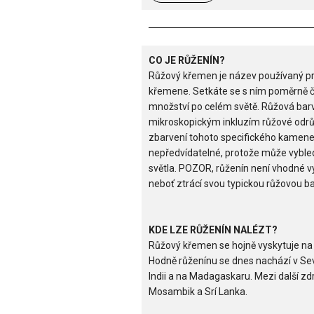
CO JE RŮŽENÍN?
Růžový křemen je název používaný pr
křemene. Setkáte se s ním poměrně č
množství po celém světě. Růžová barv
mikroskopickým inkluzím růžové odrů
zbarvení tohoto specifického kamene 
nepředvídatelné, protože může vybl
světla. POZOR, růženín není vhodné 
neboť ztrácí svou typickou růžovou ba
KDE LZE RŮŽENÍN NALÉZT?
Růžový křemen se hojně vyskytuje na
Hodně růženínu se dnes nachází v Sever
Indii a na Madagaskaru. Mezi další zd
Mosambik a Srí Lanka.