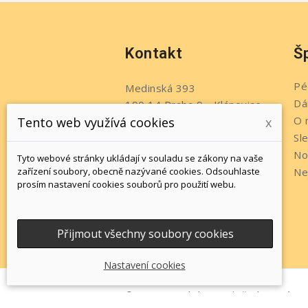
Kontakt
Š
Pé
Medinská 393
Dá
190 14 Praha 9 - Klánovice
O 
Tento web využívá cookies
x
Česko
Sl
Telefon:
+420 737 215 611
No
Tyto webové stránky ukládají v souladu se zákony na vaše
Napište nám:
zařízení soubory, obecně nazývané cookies. Odsouhlaste
Ne
prosím nastavení cookies souborů pro použití webu.
info@jewelsbyromi.cz
Přijmout všechny soubory cookies
Nastavení cookies
© 2026 - Jewels by Romi všechna práva v