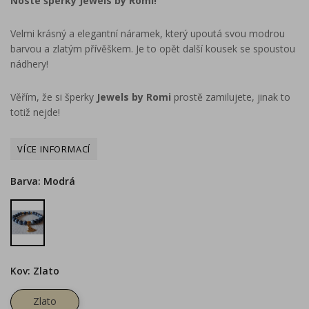
Noste šperky Jewels by Romi!
Velmi krásný a elegantní náramek, který upoutá svou modrou
barvou a zlatým přívěškem. Je to opět další kousek se spoustou
nádhery!
Věřím, že si šperky
Jewels by Romi
prostě zamilujete, jinak to
totiž nejde!
Barva: Modrá
Modrá
Kov: Zlato
Zlato