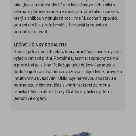
jako „lapis lazuli chudých“ a to kvůli častým jeho bílým
skvrnám příměsi vápníku v minerálu. Jde také o kámen,
který s oblibou v minulosti nosili malíři, sochaři, zpěváci,
zda jiní umělci, protože věřili, že rozvíjí kreativitu a
pomáhá jim tvořit.
LÉČIVÉ ÚČINKY SODALITU:
Sodalit je kámen intelektu, který umožňuje jasně myslet i
vyjadřovat svá přání. Pomáhá ujasnit si skutečný záměr
a proměnit jej v činy. Potlačuje také duševní zmatek a
podněcuje k racionálnímu uvažování, objektivitě, pravdě a
intuitivnímu uvažování. Uklidňuje nervovou soustavu a
harmonizuje činnost žláz s vnitřní sekrecí zejména
slinivky břišní a štítné žlázy. Čistí lymfatický systém i
jednotlivé orgány.