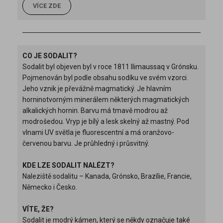
VÍCE ZDE
CO JE SODALIT?
Sodalit byl objeven byl v roce 1811 Ilimaussaq v Grónsku.
Pojmenován byl podle obsahu sodíku ve svém vzorci.
Jeho vznik je převážně magmatický. Je hlavním
horninotvorným minerálem některých magmatických
alkalických hornin. Barvu má tmavě modrou až
modrošedou. Vryp je bílý a lesk skelný až mastný. Pod
vlnami UV světla je fluorescentní a má oranžovo-
červenou barvu. Je průhledný i průsvitný.
KDE LZE SODALIT NALÉZT?
Naleziště sodalitu – Kanada, Grónsko, Brazílie, Francie,
Německo i Česko.
VÍTE, ŽE?
Sodalit je modrý kámen, který se někdy označuje také