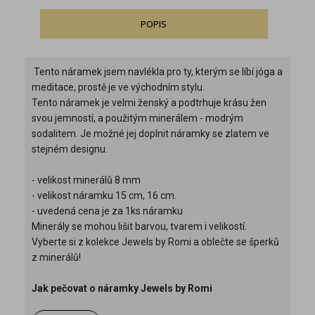
POPIS
Tento náramek jsem navlékla pro ty, kterým se líbí jóga a
meditace, prostě je ve východním stylu.
Tento náramek je velmi ženský a podtrhuje krásu žen
svou jemností, a použitým minerálem - modrým
sodalitem. Je možné jej doplnit náramky se zlatem ve
stejném designu.
- velikost minerálů 8 mm
- velikost náramku 15 cm, 16 cm.
- uvedená cena je za 1ks náramku
Minerály se mohou lišit barvou, tvarem i velikostí.
Vyberte si z kolekce Jewels by Romi a oblečte se šperků
z minerálů!
Jak pečovat o náramky Jewels by Romi