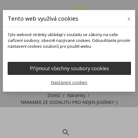
Tento web využívá cookies
x
Tyto webové stránky ukládají v souladu se zákony na vaše
zařízení soubory, obecně nazývané cookies. Odsouhlaste prosím
nastavení cookies souborů pro použití webu.
Přijmout všechny soubory cookies
0
0

Nastavení cookies
Domů
Náramky
NÁRAMEK ZE SODALITU PRO NEJEN JOGÍNKY :)
search