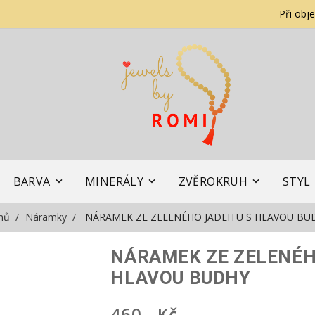
Při obj
BARVA
MINERÁLY
ZVĚROKRUH
STYL
mů
Náramky
NÁRAMEK ZE ZELENÉHO JADEITU S HLAVOU BU
NÁRAMEK ZE ZELENÉH
HLAVOU BUDHY
460,- Kč