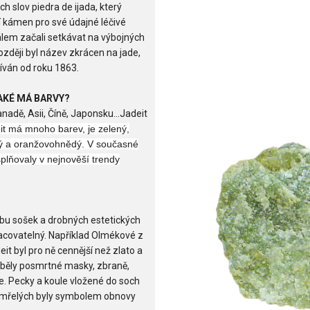
 slov piedra de ijada, který
 kámen pro své údajné léčivé
álem začali setkávat na výbojných
ozději byl název zkrácen na jade,
žíván od roku 1863.
AKÉ MÁ BARVY?
anadě, Asii, Číně, Japonsku…Jadeit
it má mnoho barev, je zelený,
avý a oranžovohnědý. V současné
splňovaly v nejnověší trendy
robu sošek a drobných estetických
racovatelný. Například Olmékové z
eit byl pro ně cennější než zlato a
běly posmrtné masky, zbraně,
le. Pecky a koule vložené do soch
zemřelých byly symbolem obnovy