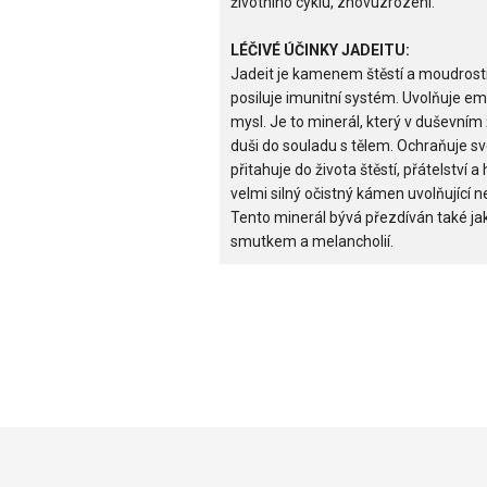
životního cyklu, znovuzrození.
LÉČIVÉ ÚČINKY JADEITU:
Jadeit je kamenem štěstí a moudrost
posiluje imunitní systém. Uvolňuje e
mysl. Je to minerál, který v duševním 
duši do souladu s tělem. Ochraňuje s
přitahuje do života štěstí, přátelství 
velmi silný očistný kámen uvolňující 
Tento minerál bývá přezdíván také j
smutkem a melancholií.