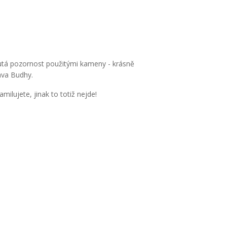
outá pozornost použitými kameny - krásně
ava Budhy.
milujete, jinak to totiž nejde!