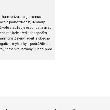
i, harmonizuje organismus a
moce a podrážděnost, uklidňuje
životě stabilizuje osobnost a uvádí
vého majitele před nebezpečím,
a harmonii. Zelený jadeit je obecně
negativní myšlenky a podrážděnost.
ako „Kámen rovnováhy“. Chání před