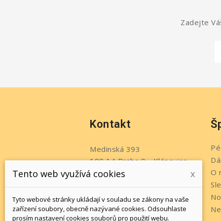
Zadejte Váš
Kontakt
Š
Pé
Medinská 393
Dá
190 14 Praha 9 - Klánovice
O 
Tento web využívá cookies
x
Česko
Sl
Telefon:
+420 737 215 611
No
Tyto webové stránky ukládají v souladu se zákony na vaše
Napište nám:
zařízení soubory, obecně nazývané cookies. Odsouhlaste
Ne
prosím nastavení cookies souborů pro použití webu.
info@jewelsbyromi.cz