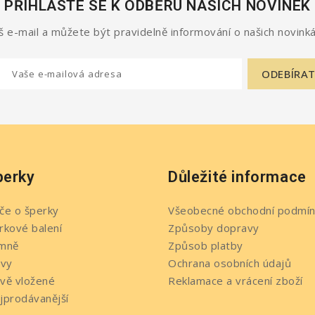
PŘIHLASTE SE K ODBĚRU NAŠICH NOVINEK
 e-mail a můžete být pravidelně informování o našich novinká
perky
Důležité informace
če o šperky
Všeobecné obchodní podmín
rkové balení
Způsoby dopravy
mně
Způsob platby
evy
Ochrana osobních údajů
vě vložené
Reklamace a vrácení zboží
jprodávanější