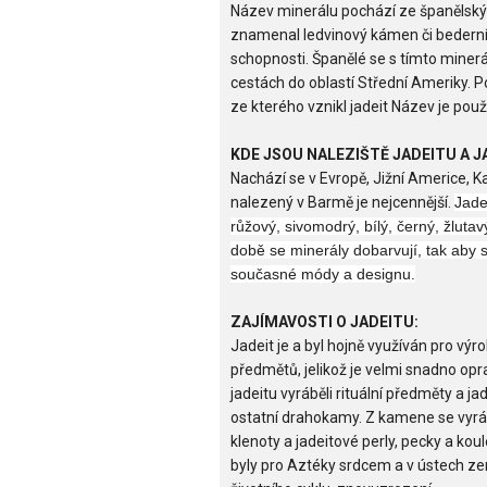
Název minerálu pochází ze španělských
znamenal ledvinový kámen či bederní
schopnosti. Španělé se s tímto miner
cestách do oblastí Střední Ameriky. P
ze kterého vznikl jadeit Název je pou
KDE JSOU NALEZIŠTĚ JADEITU A J
Nachází se v Evropě, Jižní Americe, K
nalezený v Barmě je nejcennější.
Jade
růžový, sivomodrý, bílý, černý, žlut
době se minerály dobarvují, tak aby 
současné módy a designu.
ZAJÍMAVOSTI O JADEITU:
Jadeit je a byl hojně využíván pro vý
předmětů, jelikož je velmi snadno op
jadeitu vyráběli rituální předměty a jad
ostatní drahokamy. Z kamene se vyrá
klenoty a jadeitové perly, pecky a kou
byly pro Aztéky srdcem a v ústech 