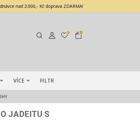
ednávce nad 2.000,- Kč doprava ZDARMA!
0
0
VÍCE
FILTR
DHY
O JADEITU S