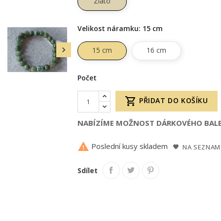
Zlato
Velikost náramku: 15 cm

15 cm
16 cm
Počet

PŘIDAT DO KOŠÍKU
NABÍZÍME MOŽNOST DÁRKOVÉHO BALE

Poslední kusy skladem
NA SEZNAM
Sdílet