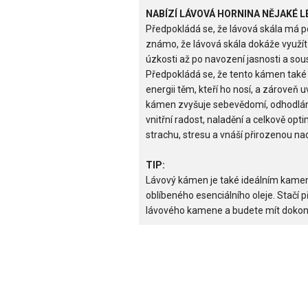
NABÍZÍ LÁVOVÁ HORNINA NĚJAKÉ L
Předpokládá se, že lávová skála má p
známo, že lávová skála dokáže využít
úzkosti až po navození jasnosti a sous
Předpokládá se, že tento kámen také
energii těm, kteří ho nosí, a zároveň 
kámen zvyšuje sebevědomí, odhodlání,
vnitřní radost, naladění a celkově opt
strachu, stresu a vnáší přirozenou nad
TIP:
Lávový kámen je také ideálním kame
oblíbeného esenciálního oleje. Stačí p
lávového kamene a budete mít dokonal