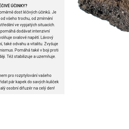
ÉČIVÉ ÚČINKY?
oměrně dost léčivých účinků. Je
 od všeho trochu, od zmírnění
tředění ve vypjatých situacích.
 pomáhá dodávat intenzivní
uvolňuje svalové napětí. Lávový
 také odvahu a vitalitu. Zvyšuje
imismus. Pomáhá také v boji proti
ěji. Též stabilizuje a uzemňuje.
nem pro rozptylování vašeho
řidat pár kapek do savých kuliček
ý osobní difuzér na celý den!