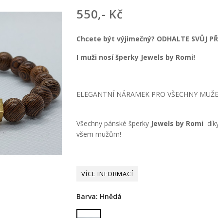
550,- Kč
Chcete být výjimečný? ODHALTE SVŮJ P
I muži nosí šperky Jewels by Romi!
ELEGANTNÍ NÁRAMEK PRO VŠECHNY MUŽE,
Všechny pánské šperky
Jewels by Romi
dík
všem mužům!
Barva: Hnědá
Hnědá