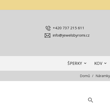
+420 737 215 611
info@jewelsbyromi.cz
ŠPERKY
KOV
Domů
Náramky
search