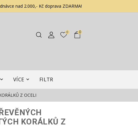
ednávce nad 2.000,- Kč doprava ZDARMA!
0
0
VÍCE
FILTR
KORÁLKŮ Z OCELI
DŘEVĚNÝCH
TÝCH KORÁLKŮ Z