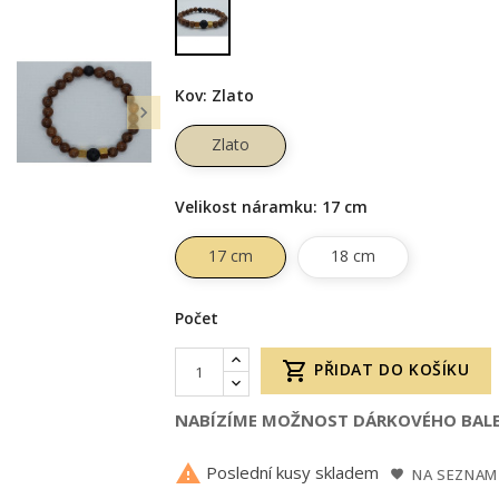
Kov: Zlato

Zlato
Velikost náramku: 17 cm
17 cm
18 cm
Počet

PŘIDAT DO KOŠÍKU
NABÍZÍME MOŽNOST DÁRKOVÉHO BALE

Poslední kusy skladem
NA SEZNAM