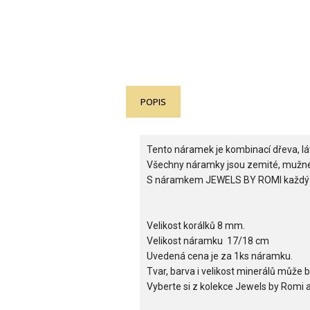
POPIS
Tento náramek je kombinací dřeva, láv
Všechny náramky jsou zemité, mužné
S náramkem JEWELS BY ROMI každý muž 
Velikost korálků 8 mm.
Velikost náramku 17/18 cm
Uvedená cena je za 1ks náramku.
Tvar, barva i velikost minerálů může b
Vyberte si z kolekce Jewels by Romi a