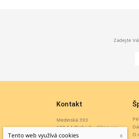
Zadejte Váš
Kontakt
Š
Pé
Medinská 393
Dá
190 14 Praha 9 - Klánovice
O 
Tento web využívá cookies
x
Česko