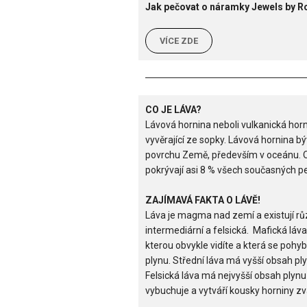
Jak pečovat o náramky Jewels by R
VÍCE ZDE
CO JE LÁVA?
Lávová hornina neboli vulkanická horni
vyvěrající ze sopky. Lávová hornina 
povrchu Země, především v oceánu. O
pokrývají asi 8 % všech současných 
ZAJÍMAVÁ FAKTA O LÁVĚ!
Láva je magma nad zemí a existují rů
intermediární a felsická.
Mafická láva
kterou obvykle vidíte a která se pohy
plynu. Střední láva má vyšší obsah pl
Felsická láva má nejvyšší obsah plynu 
vybuchuje a vytváří kousky horniny zv