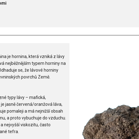
omi
na je hornina, která vzniká z lávy
bývá nejběžnějším typem horniny na
dhaduje se, že lávové horniny
pevninských povrchů Země.
zné typy lávy – mafická,
 je jasně červená/oranžová láva,
buje pomaleji a má nejnižší obsah
ynu, a proto vybuchuje do vzduchu.
a nejvyšší viskozitu, často
ané tefra.