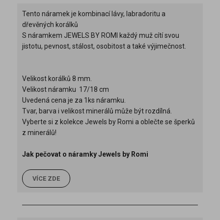
Tento náramek je kombinací
lávy,
labradoritu a
dřevěných korálků
S náramkem JEWELS BY ROMI každý muž cítí svou
jistotu, pevnost, stálost, osobitost a také výjimečnost.
Velikost korálků 8 mm.
Velikost náramku 17/18 cm
Uvedená cena je za 1ks náramku.
Tvar, barva i velikost minerálů může být rozdílná.
Vyberte si z kolekce Jewels by Romi a oblečte se šperků
z minerálů!
Jak pečovat o náramky Jewels by Romi
VÍCE ZDE