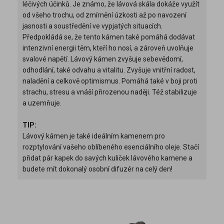
léčivých účinků. Je známo, že lávová skála dokáže využít
od všeho trochu, od zmírnění úzkosti až po navození
jasnosti a soustředění ve vypjatých situacích.
Předpokládá se, že tento kámen také pomáhá dodávat
intenzivní energii těm, kteří ho nosí, a zároveň uvolňuje
svalové napětí. Lávový kámen zvyšuje sebevědomí,
odhodlání, také odvahu a vitalitu. Zvyšuje vnitřní radost,
naladění a celkově optimismus. Pomáhá také v boji proti
strachu, stresu a vnáší přirozenou naději. Též stabilizuje
a uzemňuje.
TIP:
Lávový kámen je také ideálním kamenem pro
rozptylování vašeho oblíbeného esenciálního oleje. Stačí
přidat pár kapek do savých kuliček lávového kamene a
budete mít dokonalý osobní difuzér na celý den!