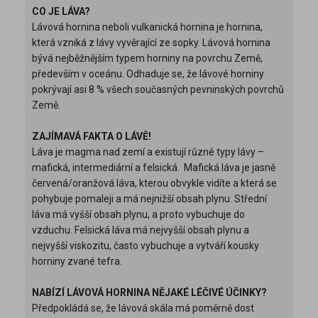
CO JE LÁVA?
Lávová hornina neboli vulkanická hornina je hornina,
která vzniká z lávy vyvěrající ze sopky. Lávová hornina
bývá nejběžnějším typem horniny na povrchu Země,
především v oceánu. Odhaduje se, že lávové horniny
pokrývají asi 8 % všech současných pevninských povrchů
Země.
ZAJÍMAVÁ FAKTA O LÁVĚ!
Láva je magma nad zemí a existují různé typy lávy –
mafická, intermediární a felsická.
Mafická láva je jasně
červená/oranžová láva, kterou obvykle vidíte a která se
pohybuje pomaleji a má nejnižší obsah plynu. Střední
láva má vyšší obsah plynu, a proto vybuchuje do
vzduchu. Felsická láva má nejvyšší obsah plynu a
nejvyšší viskozitu, často vybuchuje a vytváří kousky
horniny zvané tefra.
NABÍZÍ LÁVOVÁ HORNINA NĚJAKÉ LÉČIVÉ ÚČINKY?
Předpokládá se, že lávová skála má poměrně dost