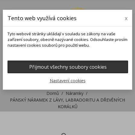
Tento web využívá cookies
x
Tyto webové stránky ukládají v souladu se zákony na vaše
zařízení soubory, obecně nazývané cookies. Odsouhlaste prosím
nastavení cookies souborů pro použití webu.
Přijmout všechny soubory cookies
0
0

Nastavení cookies
Domů
Náramky
PÁNSKÝ NÁRAMEK Z LÁVY, LABRADORITU A DŘEVĚNÝCH
KORÁLKŮ