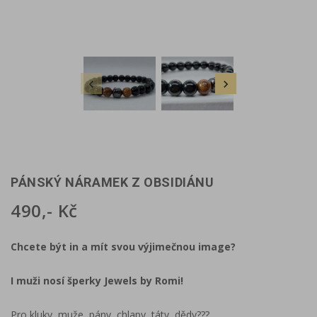


PÁNSKÝ NÁRAMEK Z OBSIDIÁNU
490,- Kč
Chcete být in a mít svou výjimečnou image?
I muži nosí šperky Jewels by Romi!
Pro kluky, muže, pány, chlapy, táty, dědy???