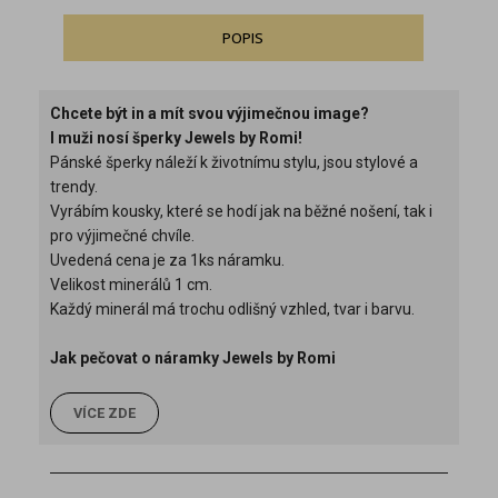
POPIS
Chcete být in a mít svou výjimečnou image?
I muži nosí šperky Jewels by Romi!
Pánské šperky náleží k životnímu stylu, jsou stylové a
trendy.
Vyrábím kousky, které se hodí jak na běžné nošení, tak i
pro výjimečné chvíle.
Uvedená cena je za 1ks náramku.
Velikost minerálů 1 cm.
Každý minerál má trochu odlišný vzhled, tvar i barvu.
Jak pečovat o náramky Jewels by Romi
VÍCE ZDE