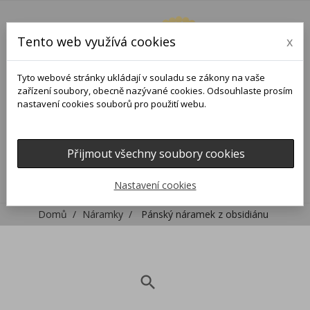
Tento web využívá cookies
x
Tyto webové stránky ukládají v souladu se zákony na vaše
zařízení soubory, obecně nazývané cookies. Odsouhlaste prosím
nastavení cookies souborů pro použití webu.
Přijmout všechny soubory cookies
0
0

Nastavení cookies
Domů
Náramky
Pánský náramek z obsidiánu
search