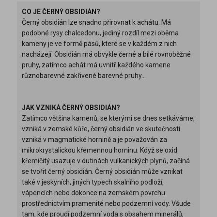
CO JE ČERNÝ OBSIDIÁN?
Černý obsidián lze snadno přirovnat k achátu. Má
podobné rysy chalcedonu, jediný rozdíl mezi oběma
kameny je ve formě pásů, které se v každém z nich
nacházejí. Obsidián má obvykle černé a bílé rovnoběžné
pruhy, zatímco achát má uvnitř každého kamene
různobarevné zakřivené barevné pruhy...
JAK VZNIKÁ ČERNÝ OBSIDIÁN?
Zatímco většina kamenů, se kterými se dnes setkáváme,
vzniká v zemské kůře, černý obsidián ve skutečnosti
vzniká v magmatické hornině a je považován za
mikrokrystalickou křemennou horninu. Když se oxid
křemičitý usazuje v dutinách vulkanických plynů, začíná
se tvořit černý obsidián. Černý obsidián může vznikat
také v jeskyních, jiných typech skalního podloží,
vápencích nebo dokonce na zemském povrchu
prostřednictvím pramenité nebo podzemní vody. Všude
tam, kde proudí podzemní voda s obsahem minerálů,