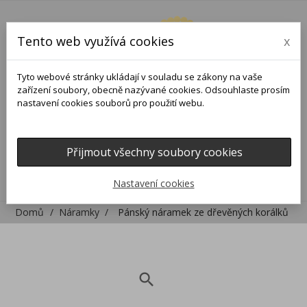
Tento web využívá cookies
x
Tyto webové stránky ukládají v souladu se zákony na vaše
zařízení soubory, obecně nazývané cookies. Odsouhlaste prosím
nastavení cookies souborů pro použití webu.
Přijmout všechny soubory cookies
0
0

Nastavení cookies
Domů
Náramky
Pánský náramek ze dřevěných korálků
search