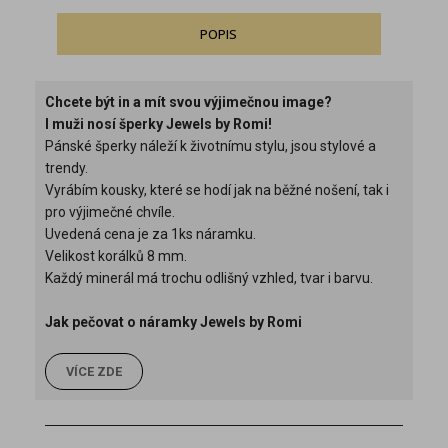
POPIS
Chcete být in a mít svou výjimečnou image?
I muži nosí šperky Jewels by Romi!
Pánské šperky náleží k životnímu stylu, jsou stylové a
trendy.
Vyrábím kousky, které se hodí jak na běžné nošení, tak i
pro výjimečné chvíle.
Uvedená cena je za 1ks náramku.
Velikost korálků 8 mm.
Každý minerál má trochu odlišný vzhled, tvar i barvu.
Jak pečovat o náramky Jewels by Romi
VÍCE ZDE