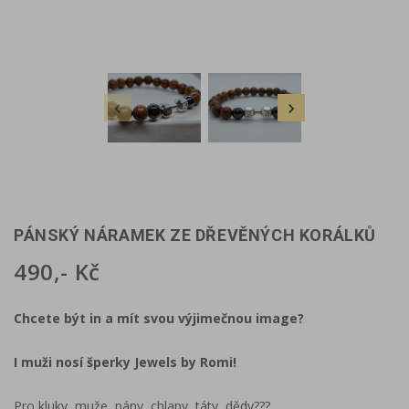


PÁNSKÝ NÁRAMEK ZE DŘEVĚNÝCH KORÁLKŮ
490,- Kč
Chcete být in a mít svou výjimečnou image?
I muži nosí šperky Jewels by Romi!
Pro kluky, muže, pány, chlapy, táty, dědy???