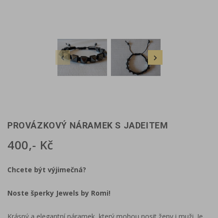


PROVÁZKOVÝ NÁRAMEK S JADEITEM
400,- Kč
Chcete být výjimečná?
Noste šperky Jewels by Romi!
Krásný a elegantní náramek, který mohou nosit ženy i muži. Je