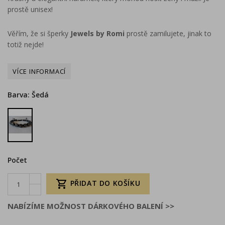
prostě unisex!
Věřím, že si šperky
Jewels by Romi
prostě zamilujete, jinak to
totiž nejde!
Barva: Šedá
Šedá
Počet

PŘIDAT DO KOŠÍKU
NABÍZÍME MOŽNOST DÁRKOVÉHO BALENÍ >>