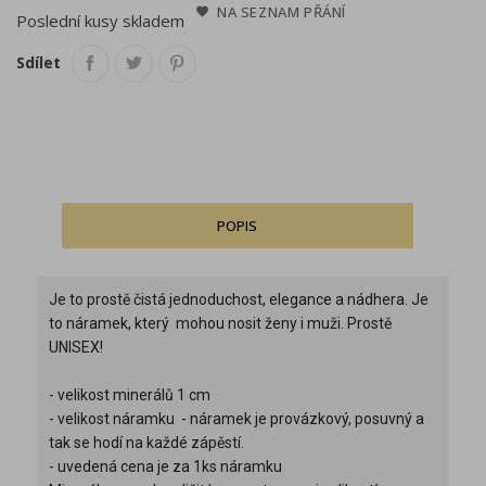
NA SEZNAM PŘÁNÍ
Poslední kusy skladem
Sdílet
POPIS
Je to prostě čistá jednoduchost, elegance a nádhera. Je
to náramek, který mohou nosit ženy i muži. Prostě
UNISEX!
- velikost minerálů 1 cm
- velikost náramku - náramek je provázkový, posuvný a
tak se hodí na každé zápěstí.
- uvedená cena je za 1ks náramku