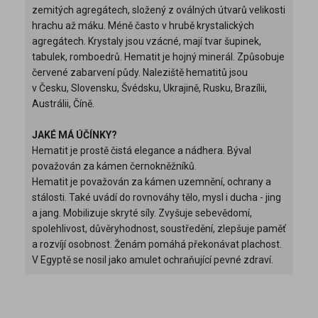
zemitých agregátech, složený z oválných útvarů velikosti
hrachu až máku. Méně často v hrubě krystalických
agregátech. Krystaly jsou vzácné, mají tvar šupinek,
tabulek, romboedrů. Hematit je hojný minerál. Způsobuje
červené zabarvení půdy. Naleziště hematitů jsou
v Česku, Slovensku, Švédsku, Ukrajině, Rusku, Brazílii,
Austrálii, Číně.
JAKÉ MÁ ÚČÍNKY?
Hematit je prostě čistá elegance a nádhera. Býval
považován za kámen černokněžníků.
Hematit je považován za kámen uzemnění, ochrany a
stálosti. Také uvádí do rovnováhy tělo, mysl i ducha - jing
a jang. Mobilizuje skryté síly. Zvyšuje sebevědomí,
spolehlivost, důvěryhodnost, soustředění, zlepšuje paměť
a rozvíjí osobnost. Ženám pomáhá překonávat plachost.
V Egyptě se nosil jako amulet ochraňující pevné zdraví.