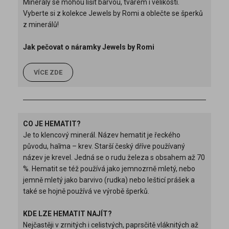
Minerály se mohou lišit barvou, tvarem i velikostí.
Vyberte si z kolekce Jewels by Romi a oblečte se šperků
z minerálů!
Jak pečovat o náramky Jewels by Romi
VÍCE ZDE
CO JE HEMATIT?
Je to klencový minerál. Název hematit je řeckého
původu, haĩma – krev. Starší český dříve používaný
název je krevel. Jedná se o rudu železa s obsahem až 70
%. Hematit se též používá jako jemnozrně mletý, nebo
jemně mletý jako barvivo (rudka) nebo lešticí prášek a
také se hojně používá ve výrobě šperků.
KDE LZE HEMATIT NAJÍT?
Nejčastěji v zrnitých i celistvých, paprsčitě vláknitých až