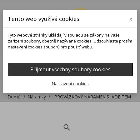
Tento web využívá cookies
x
Tyto webové stránky ukládají v souladu se zákony na vaše
zařízení soubory, obecně nazývané cookies. Odsouhlaste prosím
nastavení cookies souborů pro použití webu.
Přijmout všechny soubory cookies
0
0

Nastavení cookies
Domů
Náramky
PROVÁZKOVÝ NÁRAMEK S JADEITEM
search