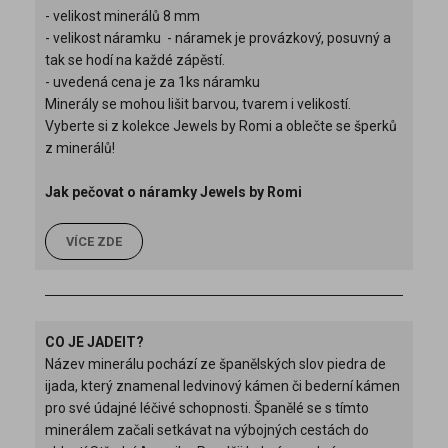
- velikost minerálů 8 mm
- velikost náramku - náramek je provázkový, posuvný a
tak se hodí na každé zápěstí.
- uvedená cena je za 1ks náramku
Minerály se mohou lišit barvou, tvarem i velikostí.
Vyberte si z kolekce Jewels by Romi a oblečte se šperků
z minerálů!
Jak pečovat o náramky Jewels by Romi
VÍCE ZDE
CO JE JADEIT?
Název minerálu pochází ze španělských slov piedra de
ijada, který znamenal ledvinový kámen či bederní kámen
pro své údajné léčivé schopnosti. Španělé se s tímto
minerálem začali setkávat na výbojných cestách do