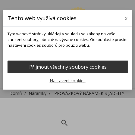
Tento web využívá cookies
x
Tyto webové stránky ukládají v souladu se zákony na vaše
zařízení soubory, obecně nazývané cookies. Odsouhlaste prosím
nastavení cookies souborů pro použití webu.
Přijmout všechny soubory cookies
0
0

Nastavení cookies
Domů
Náramky
PROVÁZKOVÝ NÁRAMEK S JADEITY
search