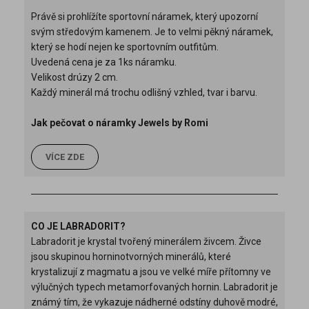
Právě si prohlížíte sportovní náramek, který upozorní
svým středovým kamenem. Je to velmi pěkný náramek,
který se hodí nejen ke sportovním outfitům.
Uvedená cena je za 1ks náramku.
Velikost drúzy 2 cm.
Každý minerál má trochu odlišný vzhled, tvar i barvu.
Jak pečovat o náramky Jewels by Romi
VÍCE ZDE
CO JE LABRADORIT?
Labradorit je krystal tvořený minerálem živcem. Živce
jsou skupinou horninotvorných minerálů, které
krystalizují z magmatu a jsou ve velké míře přítomny ve
výlučných typech metamorfovaných hornin. Labradorit je
známý tím, že vykazuje nádherné odstíny duhově modré,