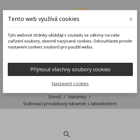
Tento web využívá cookies
x
Tyto webové stránky ukládají v souladu se zákony na vaše
zařízení soubory, obecně nazývané cookies. Odsouhlaste prosím
nastavení cookies souborů pro použití webu.
Přijmout všechny soubory cookies
0
0

Nastavení cookies
Domů
Náramky
Stahovací provázkový náramek s labradoritem
search