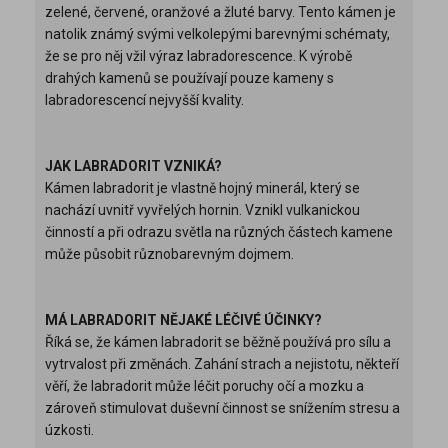
zelené, červené, oranžové a žluté barvy. Tento kámen je
natolik známý svými velkolepými barevnými schématy,
že se pro něj vžil výraz labradorescence. K výrobě
drahých kamenů se používají pouze kameny s
labradorescencí nejvyšší kvality.
JAK LABRADORIT VZNIKÁ?
Kámen labradorit je vlastně hojný minerál, který se
nachází uvnitř vyvřelých hornin. Vznikl vulkanickou
činností a při odrazu světla na různých částech kamene
může působit různobarevným dojmem.
MÁ LABRADORIT NĚJAKÉ LÉČIVÉ ÚČINKY?
Říká se, že kámen labradorit se běžně používá pro sílu a
vytrvalost při změnách. Zahání strach a nejistotu, někteří
věří, že labradorit může léčit poruchy očí a mozku a
zároveň stimulovat duševní činnost se snížením stresu a
úzkosti.