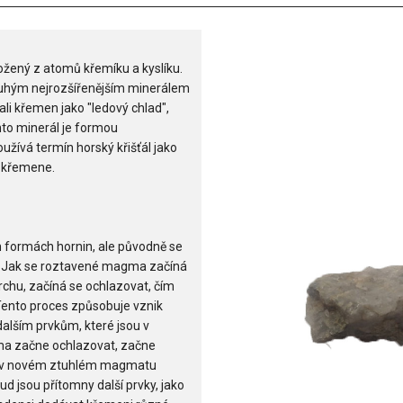
ložený z atomů křemíku a kyslíku.
ruhým nejrozšířenějším minerálem
li křemen jako "ledový chlad",
ento minerál je formou
žívá termín horský křišťál jako
u křemene.
 formách hornin, ale původně se
 Jak se roztavené magma začíná
u, začíná se ochlazovat, čím
Tento proces způsobuje vznik
dalším prvkům, které jsou v
a začne ochlazovat, začne
pak v novém ztuhlém magmatu
ud jsou přítomny další prvky, jako