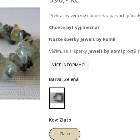
Překrásný výrazný náramek v barvách přírody
Chcete být výjimečná?
Noste šperky Jewels by Romi!
Věřím, že si šperky
Jewels by Romi
prostě za
Barva: Zelená
Zelená
Kov: Zlato
Zlato