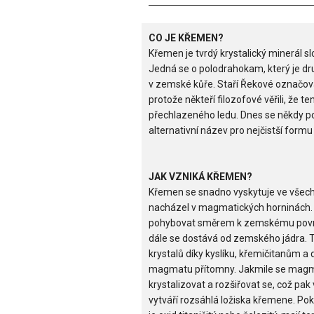
CO JE KŘEMEN?
Křemen je tvrdý krystalický minerál s
Jedná se o polodrahokam, který je d
v zemské kůře. Staří Řekové označova
protože někteří filozofové věřili, že t
přechlazeného ledu. Dnes se někdy pou
alternativní název pro nejčistší form
JAK VZNIKÁ KŘEMEN?
Křemen se snadno vyskytuje ve všech
nacházel v magmatických horninách.
pohybovat směrem k zemskému povrch
dále se dostává od zemského jádra. 
krystalů díky kyslíku, křemičitanům a 
magmatu přítomny. Jakmile se magm
krystalizovat a rozšiřovat se, což 
vytváří rozsáhlá ložiska křemene. Pok