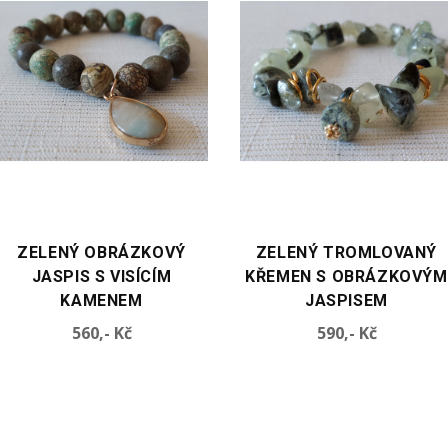
VYBERTE VARIANTU
VYBERTE VARIANTU
ZELENÝ TROMLOVANÝ
ZELENÝ OBRÁZKOVÝ
KŘEMEN S OBRÁZKOVÝM
JASPIS S VELKÝM
JASPISEM
STŘEDOVÝM KAMENEM
Cena
Cena
590,- Kč
560,- Kč