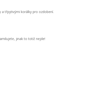
 a třpytivými korálky pro ozdobení.
milujete, jinak to totiž nejde!