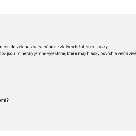
mene do zelena zbarveného se zlatými bižuterními prvky.
ž jsou minerály jemně vyleštěné, které mají hladký povrch a velmi živé
Romi?