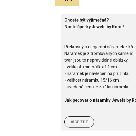
Chcete být výjimečná?
Noste šperky Jewels by Romi!
Překrásný a elegantní náramek z kře
Náramek je z tromlovaných kamenů, co
tvar, jsou to nepravidelné oblázky.
- velikost minerálů až 1 cm
- náramek je navlečen na pružinku
- velikost náramku 15/16 cm
- uvedená cena je za 1ks náramku
Jak pečovat o náramky Jewels by 
VÍCE ZDE