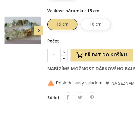
Velikost náramku: 15 cm
15 cm
16 cm

Počet

PŘIDAT DO KOŠÍKU
NABÍZÍME MOŽNOST DÁRKOVÉHO BALE

Poslední kusy skladem
NA SEZNAM
Sdílet