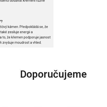
 tendenci dodávat křemeni různé
Y?
éčivý kámen. Předpokládá se, že
aké zesiluje energii a
 to, že křemen podporuje jasnost
ň zvyšuje moudrost a vhled.
Doporučujeme