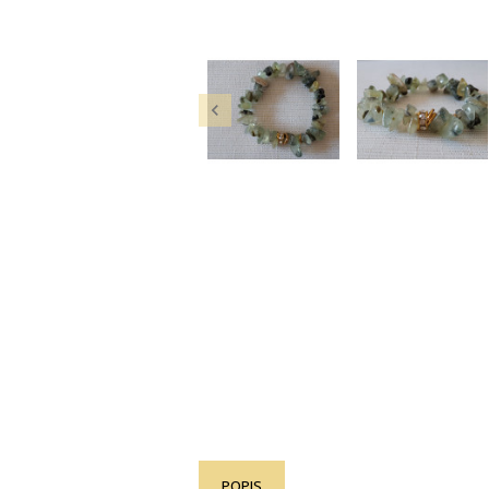

POPIS