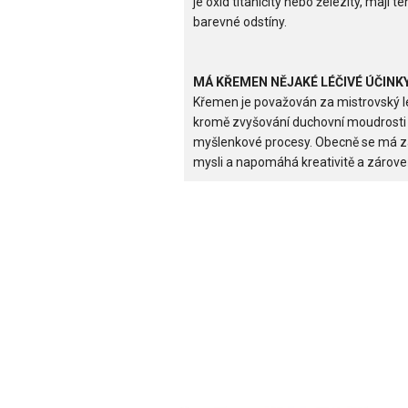
je oxid titaničitý nebo železitý, mají
barevné odstíny.
MÁ KŘEMEN NĚJAKÉ LÉČIVÉ ÚČINK
Křemen je považován za mistrovský l
kromě zvyšování duchovní moudrosti t
myšlenkové procesy. Obecně se má za
mysli a napomáhá kreativitě a zárove