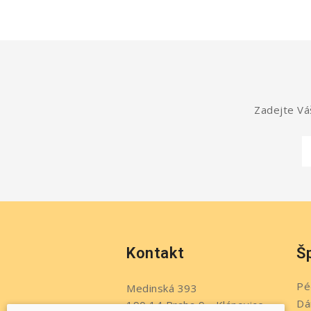
Zadejte Váš
Kontakt
Š
Pé
Medinská 393
Dá
190 14 Praha 9 - Klánovice