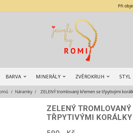
Při obj
BARVA
MINERÁLY
ZVĚROKRUH
STYL
omů
Náramky
ZELENÝ tromlovaný křemen se třpytivými korál
ZELENÝ TROMLOVANÝ
TŘPYTIVÝMI KORÁLKY
590,- Kč