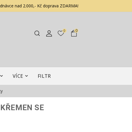
ednávce nad 2.000,- Kč doprava ZDARMA!
0
0
VÍCE
FILTR
ky
 KŘEMEN SE