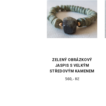
TE VARIANTU
VYBERTE VARIANTU
LENÝ OBRÁZKOVÝ
ZELENÝ OBRÁZKOVÝ
ASPIS S VELKÝM
JASPIS S VISÍCÍM
EDOVÝM KAMENEM
KAMENEM
Cena
Cena
560,- Kč
560,- Kč