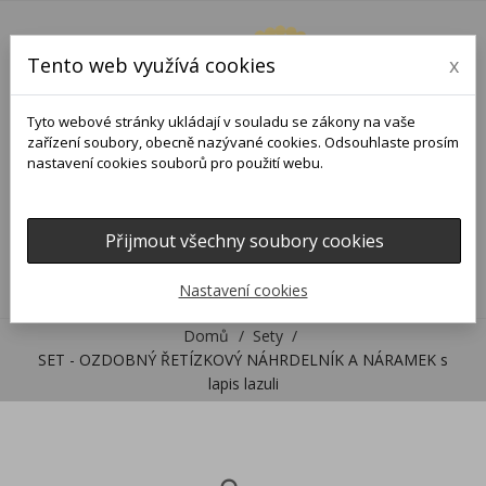
Tento web využívá cookies
x
Tyto webové stránky ukládají v souladu se zákony na vaše
zařízení soubory, obecně nazývané cookies. Odsouhlaste prosím
nastavení cookies souborů pro použití webu.
Přijmout všechny soubory cookies
0
0

Nastavení cookies
Domů
Sety
SET - OZDOBNÝ ŘETÍZKOVÝ NÁHRDELNÍK A NÁRAMEK s
lapis lazuli