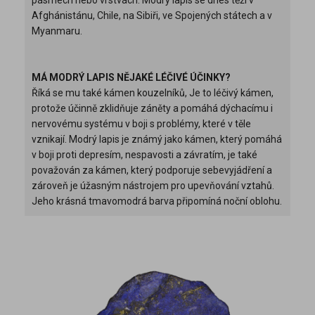
Afghánistánu, Chile, na Sibiři, ve Spojených státech a v
Myanmaru.
MÁ MODRÝ LAPIS NĚJAKÉ LÉČIVÉ ÚČINKY?
Říká se mu také kámen kouzelníků, Je to léčivý kámen,
protože účinně zklidňuje záněty a pomáhá dýchacímu i
nervovému systému v boji s problémy, které v těle
vznikají. Modrý lapis je známý jako kámen, který pomáhá
v boji proti depresím, nespavosti a závratím, je také
považován za kámen, který podporuje sebevyjádření a
zároveň je úžasným nástrojem pro upevňování vztahů.
Jeho krásná tmavomodrá barva připomíná noční oblohu.