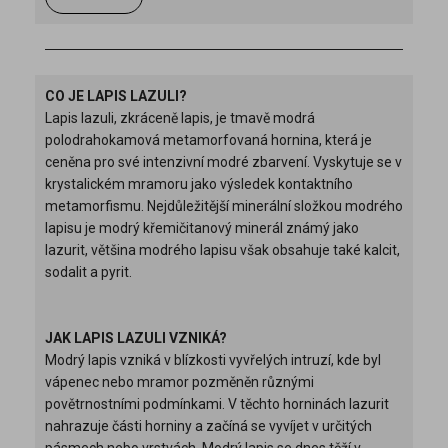
CO JE LAPIS LAZULI?
Lapis lazuli, zkráceně lapis, je tmavě modrá
polodrahokamová metamorfovaná hornina, která je
ceněna pro své intenzivní modré zbarvení. Vyskytuje se v
krystalickém mramoru jako výsledek kontaktního
metamorfismu. Nejdůležitější minerální složkou modrého
lapisu je modrý křemičitanový minerál známý jako
lazurit, většina modrého lapisu však obsahuje také kalcit,
sodalit a pyrit.
JAK LAPIS LAZULI VZNIKÁ?
Modrý lapis vzniká v blízkosti vyvřelých intruzí, kde byl
vápenec nebo mramor pozměněn různými
povětrnostními podmínkami. V těchto horninách lazurit
nahrazuje části horniny a začíná se vyvíjet v určitých
pásmech nebo vrstvách. Modrý lapis se dnes těží v