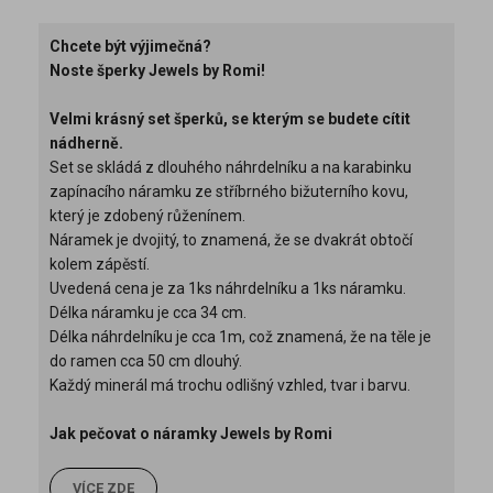
Chcete být výjimečná?
Noste šperky Jewels by Romi!
Velmi krásný set šperků, se kterým se budete cítit
nádherně.
Set se skládá z dlouhého náhrdelníku a na karabinku
zapínacího náramku ze stříbrného bižuterního kovu,
který je zdobený růženínem.
Náramek je dvojitý, to znamená, že se dvakrát obtočí
kolem zápěstí.
Uvedená cena je za 1ks náhrdelníku a 1ks náramku.
Délka náramku je cca 34 cm.
Délka náhrdelníku je cca 1m, což znamená, že na těle je
do ramen cca 50 cm dlouhý.
Každý minerál má trochu odlišný vzhled, tvar i barvu.
Jak pečovat o náramky Jewels by Romi
VÍCE ZDE