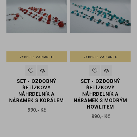
VYBERTE VARIANTU
VYBERTE VARIANTU
SET - OZDOBNÝ
SET - OZDOBNÝ
ŘETÍZKOVÝ
ŘETÍZKOVÝ
NÁHRDELNÍK A
NÁHRDELNÍK A
M
NÁRAMEK S KORÁLEM
NÁRAMEK S MODRÝM
HOWLITEM
Cena
990,- Kč
Cena
990,- Kč