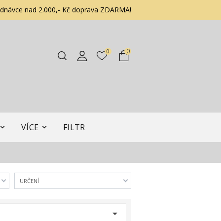
ednávce nad 2.000,- Kč doprava ZDARMA!
0
0
VÍCE
FILTR
URČENÍ

h