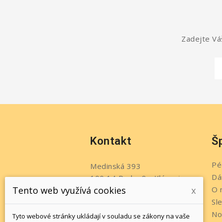
Zadejte Váš
Kontakt
Š
Pé
Medinská 393
Dá
190 14 Praha 9 - Klánovice
O 
Tento web využívá cookies
x
Česko
Sl
Telefon:
+420 737 215 611
No
Tyto webové stránky ukládají v souladu se zákony na vaše