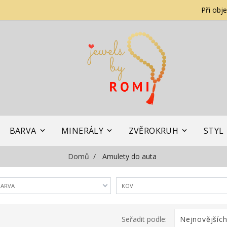
Při obj
BARVA
MINERÁLY
ZVĚROKRUH
STYL
Domů
Amulety do auta
ARVA
KOV
Seřadit podle:
Nejnovějšíc