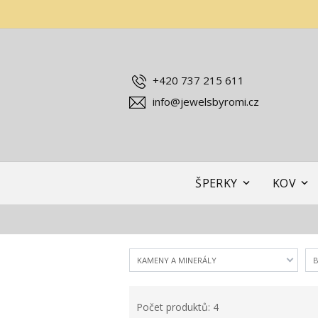
+420 737 215 611
info@jewelsbyromi.cz
ŠPERKY
KOV
KAMENY A MINERÁLY
B
Počet produktů: 4