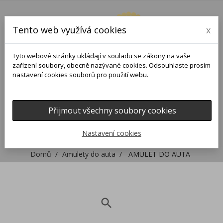
Tento web využívá cookies
x
Tyto webové stránky ukládají v souladu se zákony na vaše
zařízení soubory, obecně nazývané cookies. Odsouhlaste prosím
nastavení cookies souborů pro použití webu.
Přijmout všechny soubory cookies
0
0

Nastavení cookies
Domů
Amulety do auta
AMULET DO AUTA
search