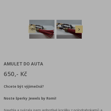


AMULET DO AUTA
650,- Kč
Chcete být výjimečná?
Noste šperky Jewels by Romi!
Navrhla a svázala jsem jednotlivé korálky z polodrahokamů a