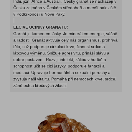
Indii, jižní Africe a Austrálii. Český granát se nacházejí v
Česku zejména v Českém středohoří a menší naleziště
v Podkrkonoší u Nové Paky.
LÉČIVÉ ÚČINKY GRANÁTU:
Garnát je kamenem lásky. Je minerálem energie, vášně
a radosti. Granát aktivuje celý náš organismus, prohřívá
tělo, což podporuje cirkulaci krve, činnost srdce a
látkovou výměnu. Snižuje agresivitu, přináší slávu a
dobré postavení. Rozvíjí intelekt, zálibu v hudbě a
schopnost učit se cizí jazyky, podporuje fantazii a
meditaci. Upravuje hormonální a sexuální poruchy a
zvyšuje naši vitalitu. Pomáhá při nemocech krve, srdce,
zánětech a křečových žilách.