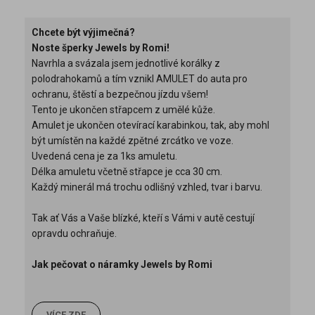
Chcete být výjimečná?
Noste šperky Jewels by Romi!
Navrhla a svázala jsem jednotlivé korálky z
polodrahokamů a tím vznikl AMULET do auta pro
ochranu, štěstí a bezpečnou jízdu všem!
Tento je ukončen střapcem z umělé kůže.
Amulet je ukončen otevírací karabinkou, tak, aby mohl
být umístěn na každé zpětné zrcátko ve voze.
Uvedená cena je za 1ks amuletu.
Délka amuletu včetně střapce je cca 30 cm.
Každý minerál má trochu odlišný vzhled, tvar i barvu.
Tak ať Vás a Vaše blízké, kteří s Vámi v autě cestují
opravdu ochraňuje.
Jak pečovat o náramky Jewels by Romi
VÍCE ZDE