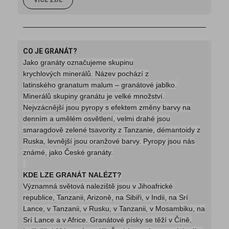
CO JE GRANÁT?
Jako granáty označujeme skupinu
krychlových minerálů. Název pochází z
latinského granatum malum – granátové jablko.
Minerálů skupiny granátu je velké množství.
Nejvzácnější jsou pyropy s efektem změny barvy na
denním a umělém osvětlení, velmi drahé jsou
smaragdově zelené tsavority z Tanzanie, démantoidy z
Ruska, levnější jsou oranžové barvy. Pyropy jsou nás
známé, jako České granáty.
KDE LZE GRANÁT NALÉZT?
Významná světová naleziště jsou v Jihoafrické
republice, Tanzanii, Arizoně, na Sibiři, v Indii, na Srí
Lance, v Tanzanii, v Rusku, v Tanzanii, v Mosambiku, na
Srí Lance a v Africe. Granátové písky se těží v Číně,