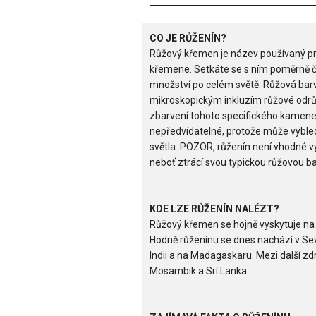
CO JE RŮŽENÍN?
Růžový křemen je název používaný pr
křemene. Setkáte se s ním poměrně č
množství po celém světě. Růžová barv
mikroskopickým inkluzím růžové odrů
zbarvení tohoto specifického kamene 
nepředvídatelné, protože může vybl
světla. POZOR, růženín není vhodné 
neboť ztrácí svou typickou růžovou ba
KDE LZE RŮŽENÍN NALÉZT?
Růžový křemen se hojně vyskytuje na
Hodně růženínu se dnes nachází v Sever
Indii a na Madagaskaru. Mezi další zd
Mosambik a Srí Lanka.