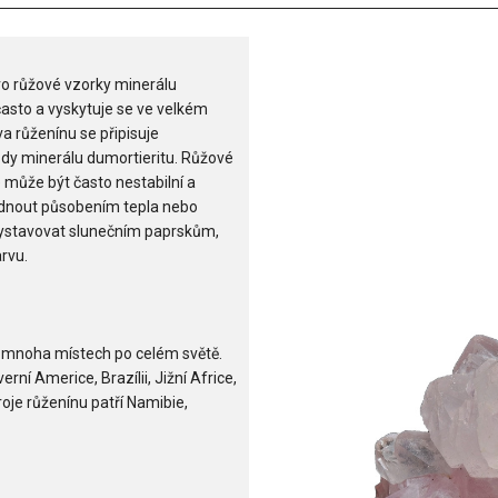
o růžové vzorky minerálu
asto a vyskytuje se ve velkém
a růženínu se připisuje
dy minerálu dumortieritu. Růžové
může být často nestabilní a
ednout působením tepla nebo
vystavovat slunečním paprskům,
rvu.
 mnoha místech po celém světě.
ní Americe, Brazílii, Jižní Africe,
roje růženínu patří Namibie,