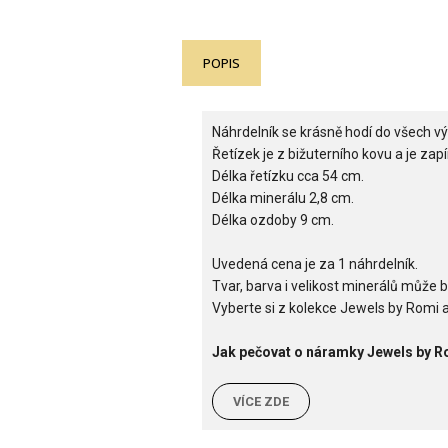
POPIS
Náhrdelník se krásně hodí do všech výs
Řetízek je z bižuterního kovu a je zap
Délka řetízku cca 54 cm.
Délka minerálu 2,8 cm.
Délka ozdoby 9 cm.
Uvedená cena je za 1 náhrdelník.
Tvar, barva i velikost minerálů může b
Vyberte si z kolekce Jewels by Romi a
Jak pečovat o náramky Jewels by R
VÍCE ZDE