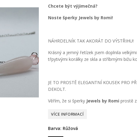
Chcete být výjimečná?
Noste šperky Jewels by Romi!
NÁHRDELNÍK TAK AKORÁT DO VÝSTŘIHU!
Krásný a jemný řetízek jsem doplnila velkým
třpytivými korálky ze skla a stříbrnými bižu
JE TO PROSTĚ ELEGANTNÍ KOUSEK PRO PŘ
DEKOLT.
Věřím, že si šperky
Jewels by Romi
prostě za
Barva: Růžová