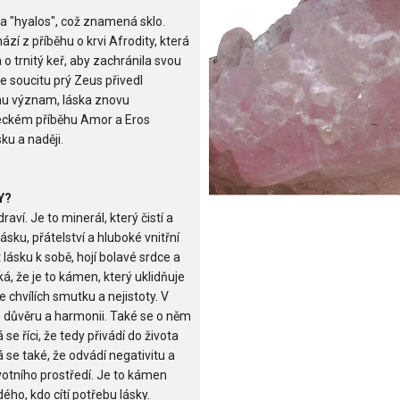
a "hyalos", což znamená sklo.
ází z příběhu o krvi Afrodity, která
 o trnitý keř, aby zachránila svou
e soucitu prý Zeus přivedl
ínu význam, láska znovu
eckém příběhu Amor a Eros
sku a naději.
Y?
ví. Je to minerál, který čistí a
ásku, přátelství a hluboké vnitřní
lásku k sobě, hojí bolavé srdce a
ká, že je to kámen, který uklidňuje
 chvílích smutku a nejistoty. V
 důvěru a harmonii. Také se o něm
e říci, že tedy přivádí do života
 se také, že odvádí negativitu a
votního prostředí. Je to kámen
ého, kdo cítí potřebu lásky.