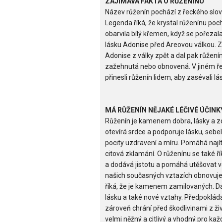
ZAJÍMAVÁ FAKTA O RŮŽENÍNU
Název růženín pochází z řeckého slov
Legenda říká, že krystal růženínu poch
obarvila bílý křemen, když se pořezala
lásku Adonise před Areovou válkou. Z
Adonise z války zpět a dal pak růžen
zažehnutá nebo obnovená. V jiném ř
přinesli růženín lidem, aby zasévali lá
MÁ RŮŽENÍN NĚJAKÉ LÉČIVÉ ÚČINK
Růženín je kamenem dobra, lásky a zdra
otevírá srdce a podporuje lásku, sebel
pocity uzdravení a míru. Pomáhá najít 
citová zklamání. O růženínu se také ří
a dodává jistotu a pomáhá utěšovat ve
našich současných vztazích obnovuje
říká, že je kamenem zamilovaných. Dá s
lásku a také nové vztahy. Předpokládá
zároveň chrání před škodlivinami z ži
velmi něžný a citlivý a vhodný pro každ