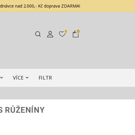
ednávce nad 2.000,- Kč doprava ZDARMA!
0
0
VÍCE
FILTR
S RŮŽENÍNY