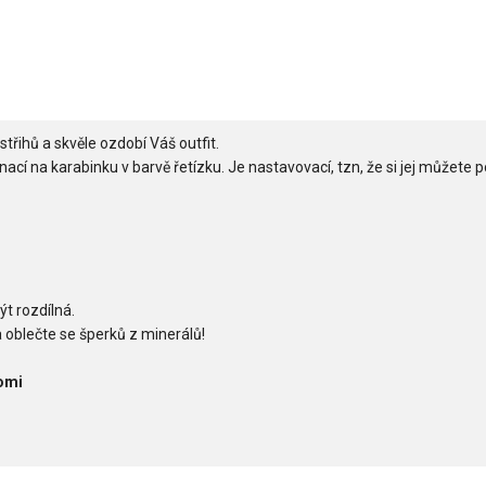
třihů a skvěle ozdobí Váš outfit.
ínací na karabinku v barvě řetízku. Je nastavovací, tzn, že si jej můžete 
ýt rozdílná.
 oblečte se šperků z minerálů!
omi