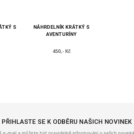
VYBERTE VARIANTU
VYBERTE VARIANTU
NÁHRDELNÍK KRÁTKÝ S
NÁHRDELNÍK KRÁTKÝ S
AVENTURÍNY
AMAZONITY
Cena
Cena
450,- Kč
450,- Kč
PŘIHLASTE SE K ODBĚRU NAŠICH NOVINEK
 e-mail a můžete být pravidelně informování o našich novinká