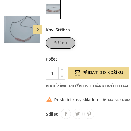
Růžová

Kov: Stříbro
Stříbro
Počet

PŘIDAT DO KOŠÍKU
NABÍZÍME MOŽNOST DÁRKOVÉHO BALE

Poslední kusy skladem
NA SEZNAM
Sdílet