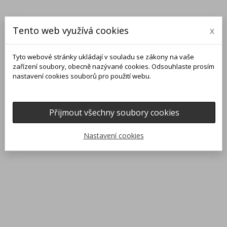
Tento web využívá cookies
x
Tyto webové stránky ukládají v souladu se zákony na vaše
zařízení soubory, obecně nazývané cookies. Odsouhlaste prosím
nastavení cookies souborů pro použití webu.
Přijmout všechny soubory cookies
0
0

Nastavení cookies
Domů
Filtr
Počet produktů: 445

Nejnovějších