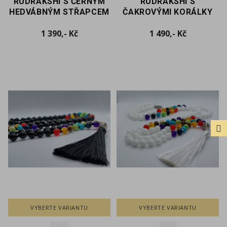
RUDRAKSHI S ČERNÝM
RUDRAKSHI S
HEDVÁBNÝM STŘAPCEM
ČAKROVÝMI KORÁLKY
Cena
Cena
1 390,- Kč
1 490,- Kč
FILTER
VYBERTE VARIANTU
VYBERTE VARIANTU