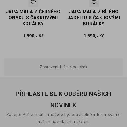
JAPA MALA Z ČERNÉHO
JAPA MALA Z BÍLÉHO
ONYXU S ČAKROVÝMI
JADEITU S ČAKROVÝMI
KORÁLKY
KORÁLKY
Cena
Cena
1 590,- Kč
1 590,- Kč
Zobrazení 1-4 z 4 položek
PŘIHLASTE SE K ODBĚRU NAŠICH
NOVINEK
Zadejte Váš e-mail a můžete být pravidelně informování o
našich novinkách a akcích.